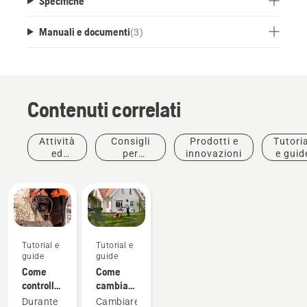
Specifiche
Manuali e documenti
(
3
)
Contenuti correlati
Attività
Consigli
Prodotti e
Tutoria
ed
per
innovazioni
e guid
eventi
l'acquisto
Tutorial e
Tutorial e
guide
guide
Come
Come
controllare
cambiare
la
l'olio nel
Durante
Cambiare