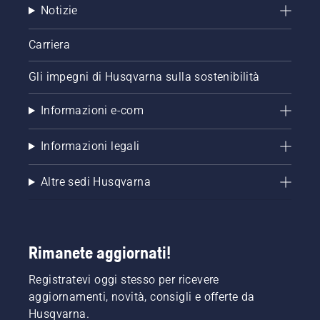
Notizie
lubrificazione
della
catena
Carriera
per
motosega.
Gli impegni di Husqvarna sulla sostenibilità
Controllare
prima di
Informazioni e-com
tutto il
livello
dell'olio.
Informazioni legali
Avviare
la
Altre sedi Husqvarna
motosega
e
accertarsi
che il
freno
Rimanete aggiornati!
della
catena
Registratevi oggi stesso per ricevere
sia
aggiornamenti, novità, consigli e offerte da
disinserito.
Far
Husqvarna.