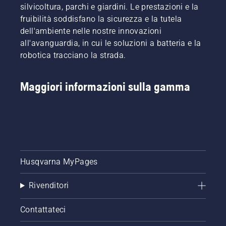
Ciò
l'olio,
silvicoltura, parchi e giardini. Le prestazioni e la
prolunga
entrambi
fruibilità soddisfano la sicurezza e la tutela
la durata
mostrati
dell'ambiente nelle nostre innovazioni
di barra
in
e
all'avanguardia, in cui le soluzioni a batteria e la
questo
catena.
video.
robotica tracciano la strada.
Seguire
le
istruzioni
Maggiori informazioni sulla gamma
contenute
in
questo
breve
video per
imparare
come
Husqvarna MyPages
verificare
il
corretto
Rivenditori
funzionamento
del
Contattateci
sistema
di