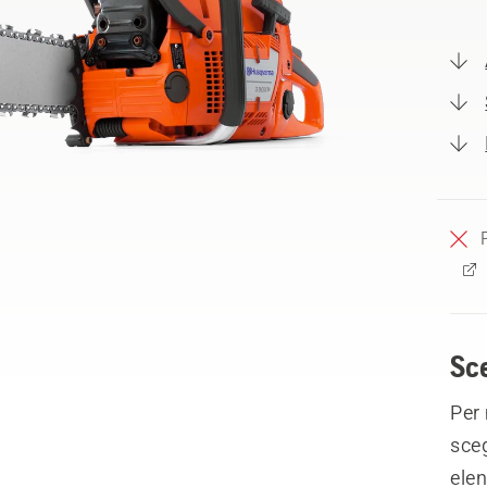
Sce
Per 
sceg
elen