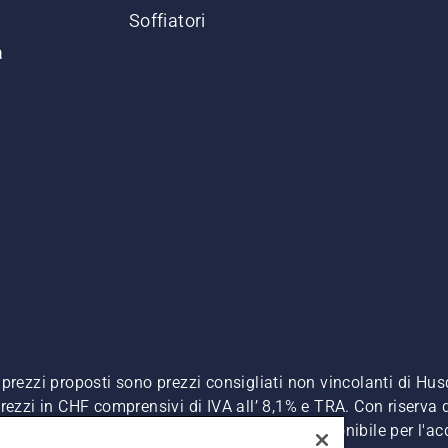
Soffiatori
a
. I prezzi proposti sono prezzi consigliati non vincolanti di H
, prezzi in CHF comprensivi di IVA all’ 8,1% e TRA. Con riserva d
A inclusa), a meno che il prodotto non sia disponibile per l'ac