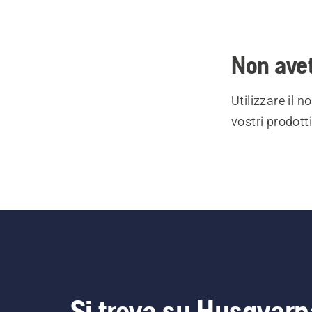
Non avet
Utilizzare il 
vostri prodott
Si trova su Husqvarn