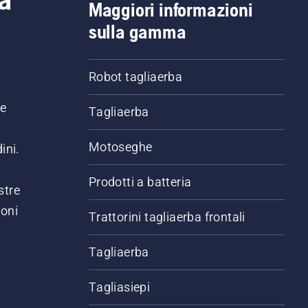
Maggiori informazioni
sulla gamma
Robot tagliaerba
ne
Tagliaerba
Motoseghe
ini.
Prodotti a batteria
stre
ioni
Trattorini tagliaerba frontali
.
Tagliaerba
Tagliasiepi