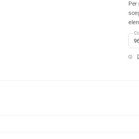
Per 
sceg
elen
Co