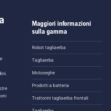
a
Maggiori informazioni
sulla gamma
Robot tagliaerba
ne
Tagliaerba
Motoseghe
ini.
Prodotti a batteria
stre
ioni
Trattorini tagliaerba frontali
.
Tagliaerba