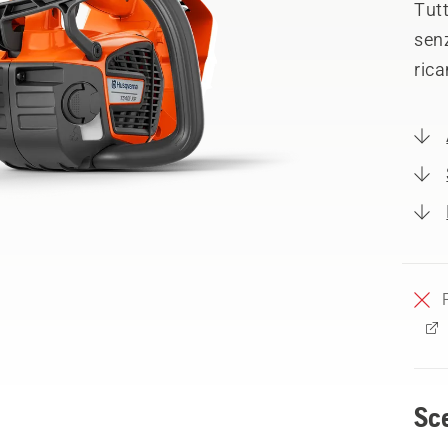
Tutt
senz
rica
Sce