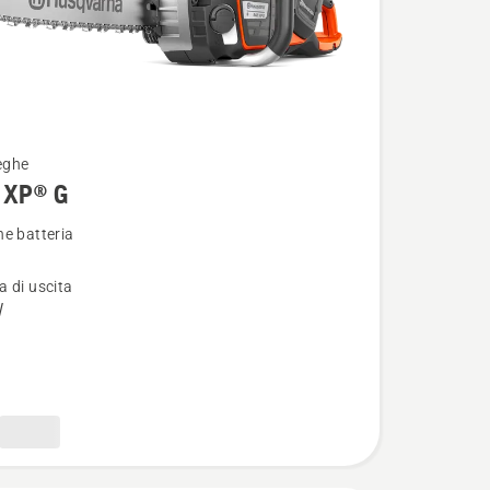
eghe
 XP® G
i
e batteria
 di uscita
W