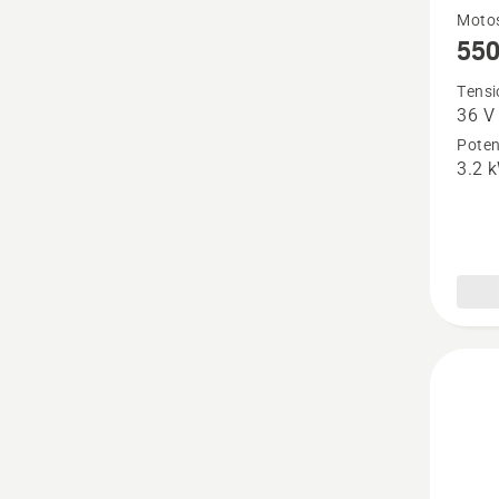
Vedi
Moto
550
maggio
dettagl
Tensi
36 V
su
Poten
550i
3.2 
XP®