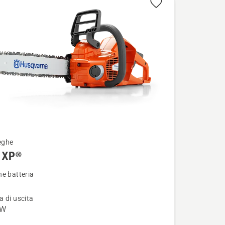
eghe
 XP®
i
e batteria
 di uscita
kW