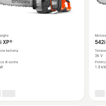
Vedi
seghe
Motos
i XP®
542i
ri
maggior
i
dettagli
one batteria
Tension
36 V
su
za di uscita
Potenza
542i
kW
1.8 k
XP®
G