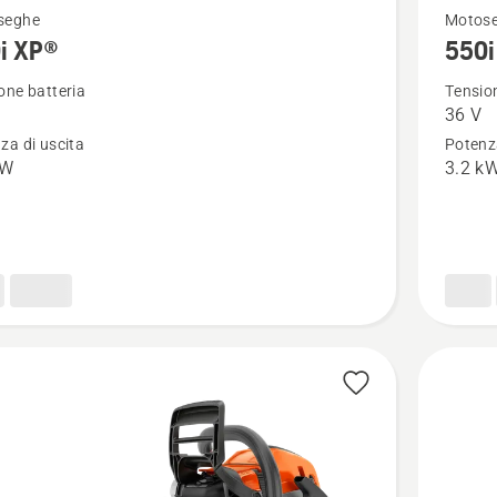
Vedi
seghe
Motos
i XP®
550i
ri
maggior
i
dettagli
one batteria
Tension
36 V
su
za di uscita
Potenza
550i
kW
3.2 k
XP®
G