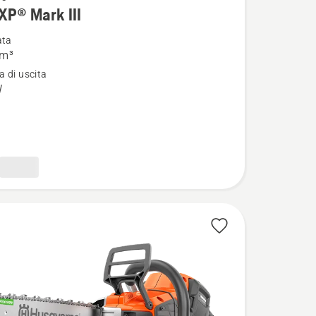
XP® Mark III
i
ata
cm³
 di uscita
®
W