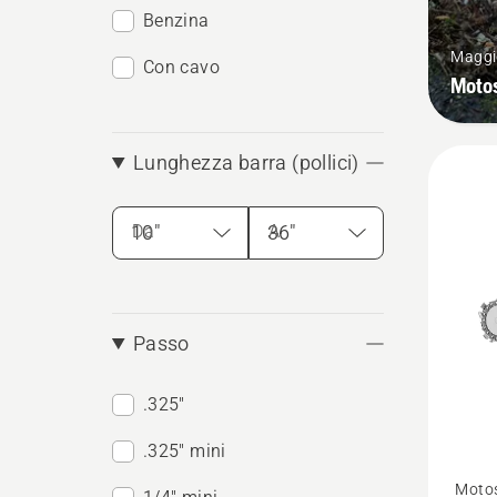
Benzina
Maggio
Con cavo
Moto
Lunghezza barra (pollici)
Da
A
Passo
.325"
.325" mini
Vedi
Moto