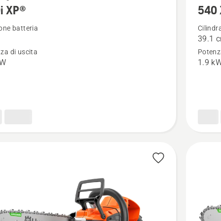
i XP®
540 
ri
maggior
i
dettagli
one batteria
Cilindr
39.1 
su
za di uscita
Potenza
540 XP
kW
1.9 k
Mark
III