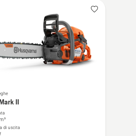
eghe
Mark II
i
ata
cm³
 di uscita
W