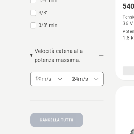
1/4" mini
540
maggio
3/8"
dettagl
Tensi
36 V
su
3/8" mini
Poten
540i
1.8 
XP®
Velocità catena alla
potenza massima.
Da
A
CANCELLA TUTTO