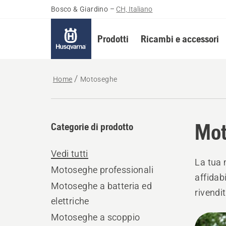
Bosco & Giardino
–
CH, Italiano
Prodotti
Ricambi e accessori
Home
Motoseghe
Mo
Categorie di prodotto
Vedi tutti
La tua 
Motoseghe professionali
affidab
Motoseghe a batteria ed
rivendit
elettriche
assist
Motoseghe a scoppio
Tutti