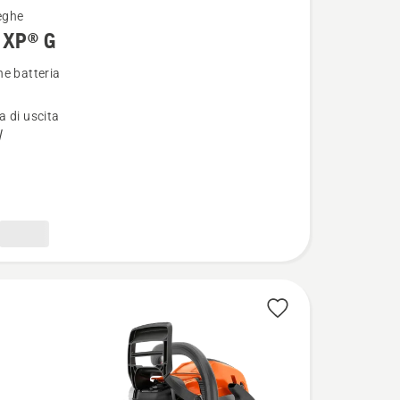
eghe
 XP® G
i
e batteria
 di uscita
W