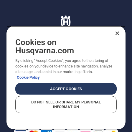
Cookies on
Husqvarna.com
© Husqvarna AB (publ). Tutti i diritti riservati. I prezzi
proposti sono prezzi consigliati non vincolanti di
By clicking “Accept Cookies”, you agree to the storing of
Husqvarna Schweiz AG per i rivenditori specializzati
cookies on your device to enhance site navigation, analyze
aderenti all’iniziativa, prezzi in CHF comprensivi di IVA
site usage, and assist in our marketing efforts.
all’ 8,1% e TRA. Con riserva di modifica. Tutti i prezzi
Cookie Policy
indicati sono prezzi al dettaglio consigliati (IVA inclusa),
a meno che il prodotto non sia disponibile per l'acquisto
ACCEPT COOKIES
diretto.
Informativa sui cookie
Termini di utilizzo
DO NOT SELL OR SHARE MY PERSONAL
Informativa sulla privacy
Riferimenti
CGVF Negozio online
INFORMATION
Segnalazione di presunte violazioni