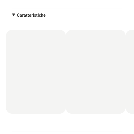
le numerose caratteristiche innovative, tra cui
AutoTune, assicurano un lavoro efficiente e
Caratteristiche
confortevole.
Dotazione: Barra X-FORCE .325" 1.3 mm, Catena
X-CUT SP33G e protezione