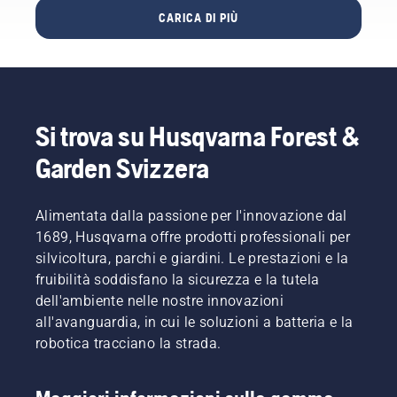
una
può
ricerca
Arvidsson
CARICA DI PIÙ
motosega,
essere
frequente
e Jan
ponetevi
significativa.
in
Leijon
alcune
I fattori
Google)
illustreranno
domande
da
per gli
alcuni
su come
tenere in
utenti di
dei
si
considerazione
motoseghe.
principali
Si trova su Husqvarna Forest &
intende
nella
In
miglioramenti
utilizzarla.
scelta
questa
Garden Svizzera
Le
della
guida
risposte
motosega
raccogliamo
aiuteranno
sono
alcuni
Alimentata dalla passione per l'innovazione dal
a
diversi.
suggerimenti
1689, Husqvarna offre prodotti professionali per
scegliere
su come
silvicoltura, parchi e giardini. Le prestazioni e la
le
preparare
dimensioni
fruibilità soddisfano la sicurezza e la tutela
la sega
e il tipo
per l'uso.
dell'ambiente nelle nostre innovazioni
di
all'avanguardia, in cui le soluzioni a batteria e la
motosega
robotica tracciano la strada.
ideali per
le vostre
esigenze.