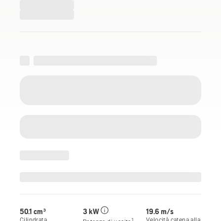
50.1 cm³
3 kW
19.6 m/s
Cilindrata
Velocità catena alla
1