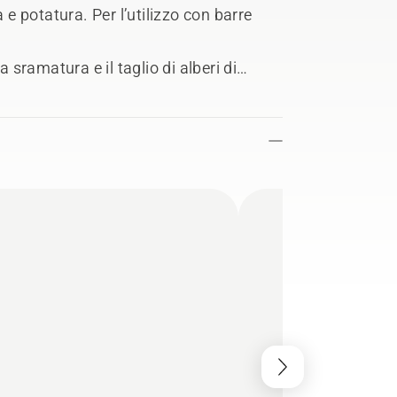
 e potatura. Per l’utilizzo con barre
a sramatura e il taglio di alberi di
cerca di una motosega durevole da 50
are, questa è la motosega a benzina
ta e le numerose e moderne funzioni, tra
ento affidabile e confortevole.
.3 mm, Catena X-CUT SP33G e