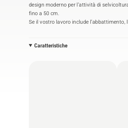
design moderno per l’attività di selvicoltura
fino a 50 cm.
Se il vostro lavoro include l’abbattimento, l
piccole e medie dimensioni e siete alla ri
cm³ che sia semplice da avviare e manovr
Caratteristiche
che fa al caso vostro. Il design minimalis
cui AutoTune™, garantiscono un funzionam
Dotazione: Barra X-FORCE .325" PIXEL 1
protezione