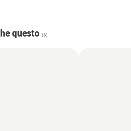
che questo
(
6
)