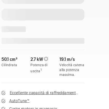
50.1 cm³
2.7 kW
19.1 m/s
Cilindrata
Potenza di
Velocità catena
alla potenza
1
uscita
massima.
Eccellente capacità di raffreddamento per una vita pro
AutoTune™
Carter motore in magnesio