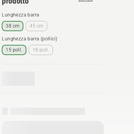
prodotto
Lunghezza barra
38 cm
45 cm
Lunghezza barra (pollici)
15 poll.
18 poll.