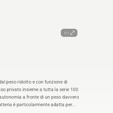
1/1
al peso ridotto e con funzione di
’uso privato insieme a tutta la serie 100
autonomia a fronte di un peso davvero
atteria è particolarmente adatta per
l prato. Eccellente raffreddamento