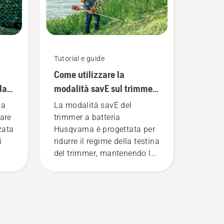
Tutorial e guide
Come utilizzare la
la
modalità savE sul trimmer
a batteria
ga
La modalità savE del
are
trimmer a batteria
zzata
Husqvarna è progettata per
i
ridurre il regime della testina
del trimmer, mantenendo la
.
coppia, per consentire
all'utente di preservare la
durata della batteria durante
il taglio dell'erba sottile. È
sufficiente premere un