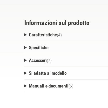
attivo nei lavori più impegnativi e durante i
indicatore di carica a 4 LED estremamente i
Informazioni sul prodotto
Caratteristiche
(
4
)
Specifiche
Accessori
(
7
)
Si adatta al modello
Manuali e documenti
(
5
)