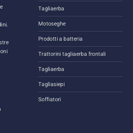
ne
Tagliaerba
Motoseghe
ini.
Prodotti a batteria
stre
ioni
Trattorini tagliaerba frontali
.
Tagliaerba
Tagliasiepi
Soffiatori
a