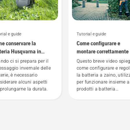
rial e guide
Tutorial e guide
e conservare la
Come configurare e
teria Husqvarna in
montare correttamente 
erno
batteria a zaino
ndo ci si prepara per il
Questo breve video spie
essaggio invernale delle
come configurare e regol
terie, è necessario
la batteria a zaino, utili
siderare alcuni aspetti
per funzionare insieme a
 prolungarne la durata.
prodotti a batteria
professionali Husqvarna
Una batteria a zaino
montata correttamente
garantisce una migliore
vestibilità e riduce la