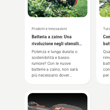
Prodotti e innovazioni
Tuto
Batteria a zaino: Una
Com
rivoluzione negli utensili
bat
portatili a batteria
inv
Potenza e lunga durata o
Qua
sostenibilità e basso
rim
rumore? Con le nuove
bat
batterie a zaino, non sarà
con
più necessario dover
per
scegliere. "Questo porta la
gamma di prodotti a
batteria a un livello
completamente nuovo",
dichiara Johan Svennung,