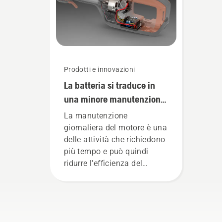
Product Manager
Husqvarna per la divisione
prodotti manuali elettrici e
alimentati a batteria.
Prodotti e innovazioni
La batteria si traduce in
una minore manutenzione
e in una giornata di lavoro
La manutenzione
più fluida
giornaliera del motore è una
delle attività che richiedono
più tempo e può quindi
ridurre l'efficienza del
proprio lavoro. Con i
prodotti alimentati a
batteria, questo problema è
notevolmente ridotto.