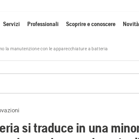
Servizi
Professionali
Scoprire e conoscere
Novità
imo la manutenzione con le apparecchiature a batteria
idabilità operativa
nzione giornaliera.
ovazioni
formazioni
eria si traduce in una mino