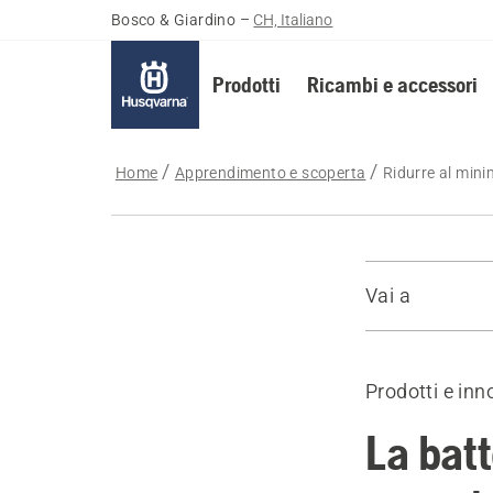
Bosco & Giardino
–
CH, Italiano
Prodotti
Ricambi e accessori
Home
Apprendimento e scoperta
Ridurre al min
Vai a
Maggiore aff
Meno manute
Prodotti e inn
Ulteriori in
La batt