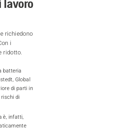
 lavoro
he richiedono
Con i
 ridotto.
 a batteria
stedt, Global
ore di parti in
rischi di
è, infatti,
praticamente