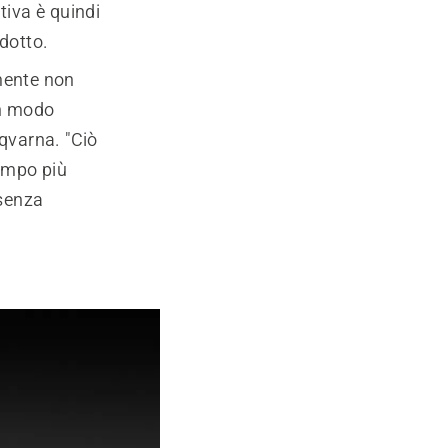
tiva è quindi
idotto.
amente non
in modo
qvarna. "Ciò
tempo più
 senza