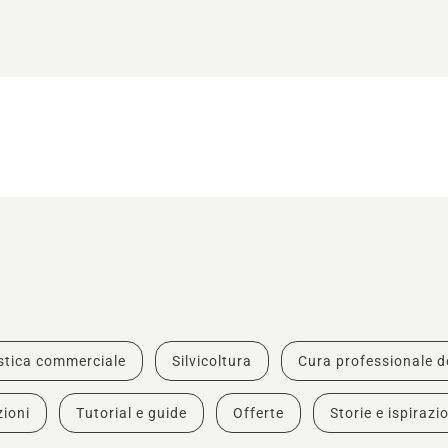
stica commerciale
Silvicoltura
Cura professionale de
zioni
Tutorial e guide
Offerte
Storie e ispirazi