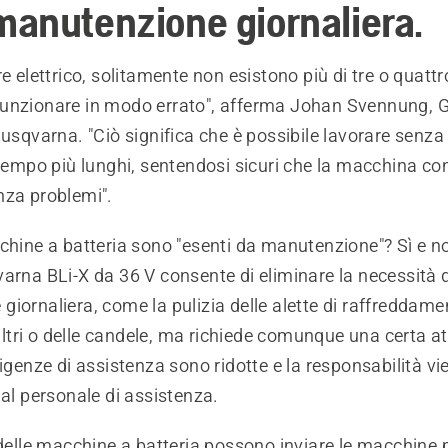
anutenzione giornaliera.
re elettrico, solitamente non esistono più di tre o quat
unzionare in modo errato", afferma Johan Svennung, G
Husqvarna. "Ciò significa che è possibile lavorare senza 
 tempo più lunghi, sentendosi sicuri che la macchina co
nza problemi".
chine a batteria sono "esenti da manutenzione"? Sì e no
arna BLi-X da 36 V consente di eliminare la necessità d
iornaliera, come la pulizia delle alette di raffreddame
 filtri o delle candele, ma richiede comunque una certa a
sigenze di assistenza sono ridotte e la responsabilità vi
 al personale di assistenza.
 delle macchine a batteria possono inviare le macchine 