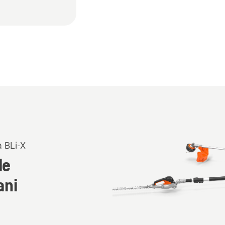
 BLi-X
le
ani