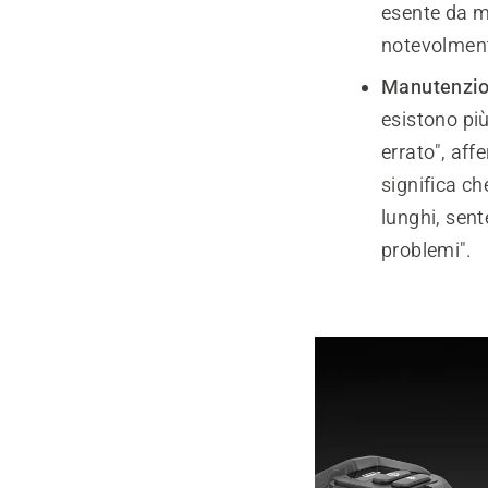
esente da m
notevolmente
Manutenzion
esistono pi
errato", af
significa ch
lunghi, sen
problemi".