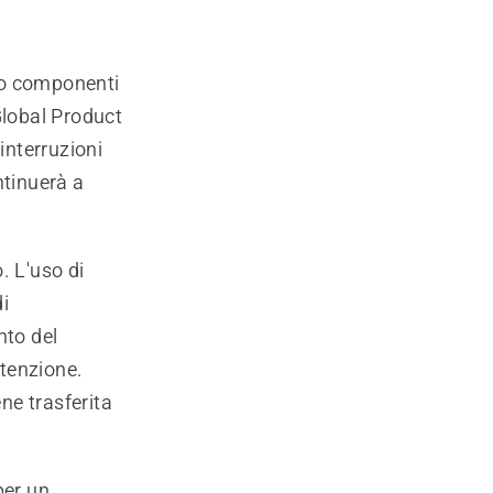
tro componenti
lobal Product
interruzioni
ntinuerà a
. L'uso di
i
nto del
ttenzione.
ene trasferita
per un