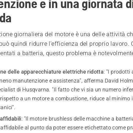
nzione e in una giornata di
ida
one giornaliera del motore è una delle attività c
uò quindi ridurre l'efficienza del proprio lavoro. 
mentati a batteria, questo problema è notevolmente
e delle apparecchiature elettriche ridotta
: "I prodotti
meno manutenzione e assistenza", afferma David Holm
ialist di Husqvarna. "Il fatto che vi sia un numero inferi
ispetto a un motore a combustione, riduce al minimo i 
anici".
affidabili
: "Il motore brushless delle macchine a batteria 
 affidabile al punto da poter essere etichettato come 