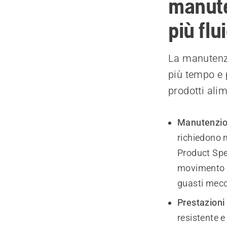
manute
più flu
La manutenzi
più tempo e p
prodotti ali
Manutenzion
richiedono 
Product Spec
movimento r
guasti mecc
Prestazioni 
resistente e