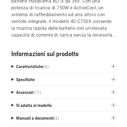
batterie Husqvarna BLi-X da 36V. Con una
potenza di ricarica di 750W e ActiveCool, un
sistema di raffreddamento ad aria attivo con
ventole integrate, il modello 40-C750X consente
la ricarica rapida delle batterie con un'elevata
capacità di corrente di carica senza la necessità
di lunghi periodi di raffreddamento. Il
caricabatterie può essere posizionato su una
Informazioni sul prodotto
scrivania o su uno scaffale o può essere
facilmente montato a parete, utilizzando una
Caratteristiche
(
6
)
staffa per il montaggio a parete disponibile come
accessorio.
Specifiche
Accessori
(
11
)
Si adatta al modello
Manuali e documenti
(
2
)