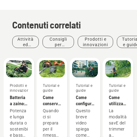
Contenuti correlati
Attività
Consigli
Prodotti e
Tutoria
ed
per
innovazioni
e guid
eventi
l'acquisto
Prodotti e
Tutorial e
Tutorial e
Tutorial e
innovazioni
guide
guide
guide
Batteria
Come
Come
Come
a zaino:
conservare
configurare
utilizzare
Una
la
e
la
Potenza
Quando
Questo
La
rivoluzione
batteria
montare
modalità
e lunga
ci si
breve
modalità
negli
Husqvarna
correttamente
savE sul
durata o
prepara
video
savE del
utensili
in
la
trimmer
sostenibilità
per il
spiega
trimmer
portatili
inverno
batteria
a
e basso
rimessaggio
come
a