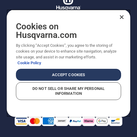
Cookies on
© Husqvarna AB (publ). Tutti i diritti riservati. I prezzi
Husqvarna.com
proposti sono prezzi consigliati non vincolanti di
Husqvarna Schweiz AG per i rivenditori specializzati
By clicking “Accept Cookies”, you agree to the storing of
aderenti all’iniziativa, a meno che il prodotto non sia
cookies on your device to enhance site navigation, analyze
disponibile per l'acquisto diretto. Prezzi in CHF
site usage, and assist in our marketing efforts.
comprensivi di IVA all’ 8,1% e TRA. Con riserva di errori e
Cookie Policy
modifiche di forma, tecnologia, dotazione e prezzo.
Quanto scritto o raffigurato non costituisce
ACCEPT COOKIES
fondamento di diritto alcuno.
Informativa sui cookie
Termini di utilizzo
DO NOT SELL OR SHARE MY PERSONAL
Informativa sulla privacy
Riferimenti
CGVF Negozio online
INFORMATION
Segnalazione di presunte violazioni