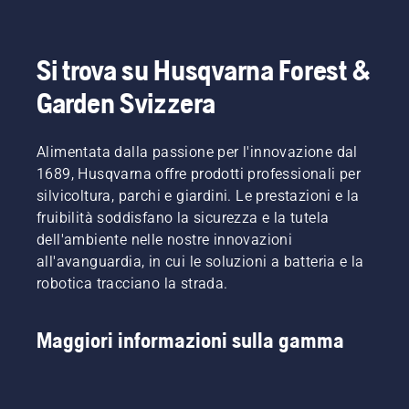
ridurre
Johan
una
durante
l'efficienza
Svennung,
migliore
il taglio
del
Product
vestibilità
dell'erba
proprio
Manager
e riduce
sottile. È
Si trova su Husqvarna Forest &
lavoro.
Husqvarna
la
sufficiente
Garden Svizzera
Con i
per la
stanchezza
premere
prodotti
divisione
durante
un
alimentati
prodotti
l'uso,
pulsante
a
Alimentata dalla passione per l'innovazione dal
manuali
consentendo
sul
batteria,
elettrici e
di
trimmer
1689, Husqvarna offre prodotti professionali per
questo
alimentati
lavorare
a
silvicoltura, parchi e giardini. Le prestazioni e la
problema
a
più a
batteria
fruibilità soddisfano la sicurezza e la tutela
è
batteria.
lungo
per
dell'ambiente nelle nostre innovazioni
notevolmente
senza
attivare
ridotto.
all'avanguardia, in cui le soluzioni a batteria e la
interruzioni.
e
disattivare
robotica tracciano la strada.
la
modalità
savE.
Maggiori informazioni sulla gamma