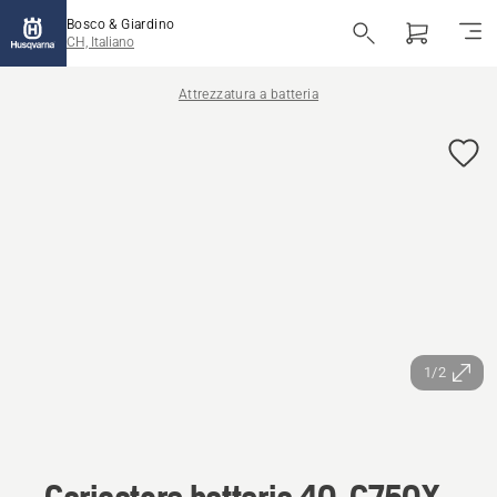
Bosco & Giardino
CH, Italiano
Attrezzatura a batteria
1/2
Caricatore batteria 40-C750X