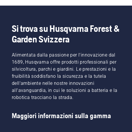
quindi
dichiara
garantisce
batteria
ridurre
Johan
una
durante
l'efficienza
Svennung,
migliore
il taglio
del
Product
vestibilità
dell'erba
proprio
Manager
e riduce
sottile. È
Si trova su Husqvarna Forest &
lavoro.
Husqvarna
la
sufficiente
Garden Svizzera
Con i
per la
stanchezza
premere
prodotti
divisione
durante
un
alimentati
prodotti
l'uso,
pulsante
a
Alimentata dalla passione per l'innovazione dal
manuali
consentendo
sul
batteria,
elettrici e
di
trimmer
1689, Husqvarna offre prodotti professionali per
questo
alimentati
lavorare
a
silvicoltura, parchi e giardini. Le prestazioni e la
problema
a
più a
batteria
fruibilità soddisfano la sicurezza e la tutela
è
batteria.
lungo
per
dell'ambiente nelle nostre innovazioni
notevolmente
senza
attivare
ridotto.
all'avanguardia, in cui le soluzioni a batteria e la
interruzioni.
e
disattivare
robotica tracciano la strada.
la
modalità
savE.
Maggiori informazioni sulla gamma