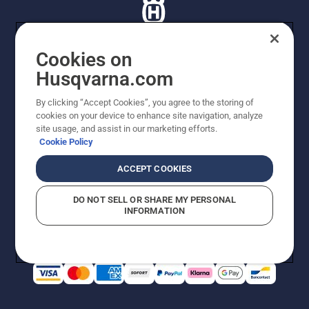
Cookies on
Husqvarna.com
© Husqvarna AB (publ). Tutti i diritti riservati. I prezzi
proposti sono prezzi consigliati non vincolanti di
By clicking “Accept Cookies”, you agree to the storing of
Husqvarna Schweiz AG per i rivenditori specializzati
cookies on your device to enhance site navigation, analyze
aderenti all’iniziativa, prezzi in CHF comprensivi di IVA
site usage, and assist in our marketing efforts.
all’ 8,1% e TRA. Con riserva di modifica. Tutti i prezzi
Cookie Policy
indicati sono prezzi al dettaglio consigliati (IVA inclusa),
a meno che il prodotto non sia disponibile per l'acquisto
ACCEPT COOKIES
diretto.
Informativa sui cookie
Termini di utilizzo
DO NOT SELL OR SHARE MY PERSONAL
Informativa sulla privacy
Riferimenti
CGVF Negozio online
INFORMATION
Segnalazione di presunte violazioni