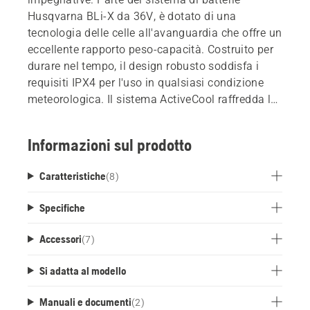
Husqvarna BLi-X da 36V, è dotato di una
tecnologia delle celle all'avanguardia che offre un
eccellente rapporto peso-capacità. Costruito per
durare nel tempo, il design robusto soddisfa i
requisiti IPX4 per l'uso in qualsiasi condizione
meteorologica. Il sistema ActiveCool raffredda la
batteria durante il funzionamento e la carica,
ottimizzando le prestazioni e prolungandone la
Informazioni sul prodotto
durata. È dotata di connettività Bluetooth per la
connessione a Fleet Services.
Caratteristiche
(
8
)
Specifiche
Accessori
(
7
)
Si adatta al modello
Manuali e documenti
(
2
)