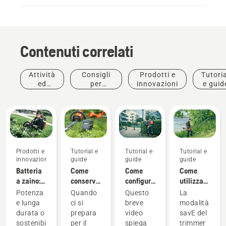
Contenuti correlati
Attività
Consigli
Prodotti e
Tutoria
ed
per
innovazioni
e guid
eventi
l'acquisto
Prodotti e
Tutorial e
Tutorial e
Tutorial e
innovazioni
guide
guide
guide
Batteria
Come
Come
Come
a zaino:
conservare
configurare
utilizzare
Una
la
e
la
Potenza
Quando
Questo
La
rivoluzione
batteria
montare
modalità
e lunga
ci si
breve
modalità
negli
Husqvarna
correttamente
savE sul
durata o
prepara
video
savE del
utensili
in
la
trimmer
sostenibilità
per il
spiega
trimmer