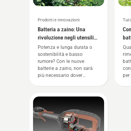
Prodotti e innovazioni
Tuto
Batteria a zaino: Una
Com
rivoluzione negli utensili
bat
portatili a batteria
inv
Potenza e lunga durata o
Qua
sostenibilità e basso
rim
rumore? Con le nuove
bat
batterie a zaino, non sarà
con
più necessario dover
per
scegliere. "Questo porta la
gamma di prodotti a
batteria a un livello
completamente nuovo",
dichiara Johan Svennung,
Product Manager
Husqvarna per la divisione