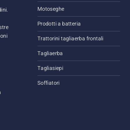
Motoseghe
ini.
Prodotti a batteria
stre
ioni
Trattorini tagliaerba frontali
.
Tagliaerba
Tagliasiepi
Soffiatori
a