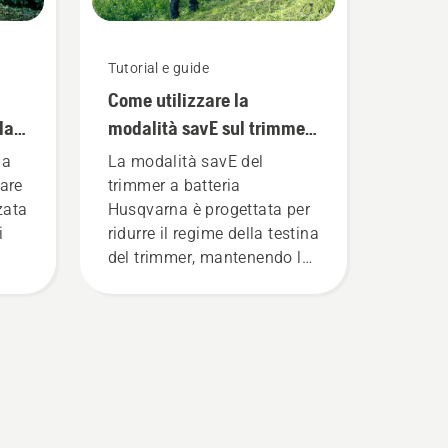
Tutorial e guide
Come utilizzare la
la
modalità savE sul trimmer
a batteria
ga
La modalità savE del
are
trimmer a batteria
zzata
Husqvarna è progettata per
i
ridurre il regime della testina
del trimmer, mantenendo la
.
coppia, per consentire
all'utente di preservare la
durata della batteria durante
il taglio dell'erba sottile. È
sufficiente premere un
,
pulsante sul trimmer a
più
batteria per attivare e