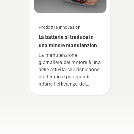
prodotti manuali elettrici e
alimentati a batteria.
Prodotti e innovazioni
La batteria si traduce in
una minore manutenzione
e in una giornata di lavoro
La manutenzione
più fluida
giornaliera del motore è una
delle attività che richiedono
più tempo e può quindi
ridurre l'efficienza del
proprio lavoro. Con i
prodotti alimentati a
batteria, questo problema è
notevolmente ridotto.