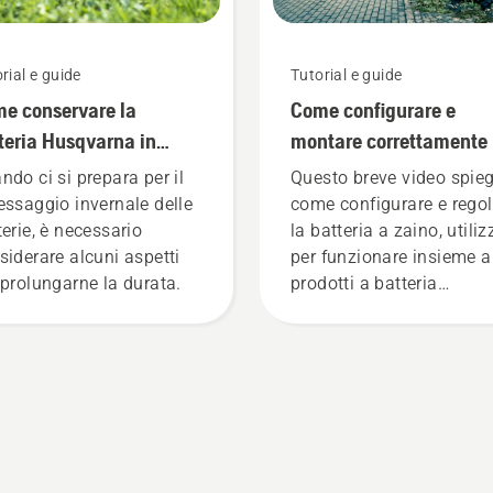
rial e guide
Tutorial e guide
e conservare la
Come configurare e
teria Husqvarna in
montare correttamente 
erno
batteria a zaino
ndo ci si prepara per il
Questo breve video spie
essaggio invernale delle
come configurare e regol
terie, è necessario
la batteria a zaino, utili
siderare alcuni aspetti
per funzionare insieme a
 prolungarne la durata.
prodotti a batteria
professionali Husqvarna
Una batteria a zaino
montata correttamente
garantisce una migliore
vestibilità e riduce la
stanchezza durante l'uso
consentendo di lavorare 