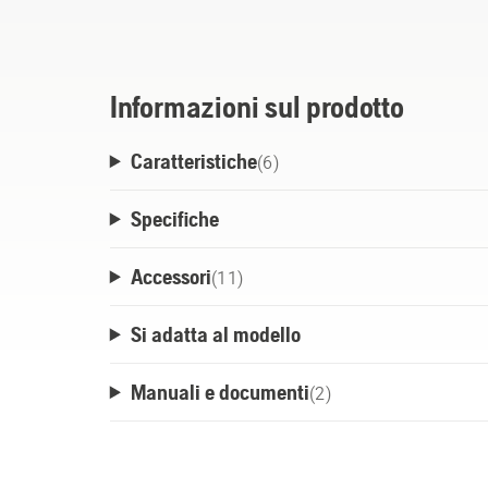
modello 40-C500X consente una ricarica ra
periodi di raffreddamento. Il caricabatter
scrivania o su uno scaffale o può essere f
una staffa per il montaggio a parete dispo
Informazioni sul prodotto
Caratteristiche
(
6
)
Specifiche
Accessori
(
11
)
Si adatta al modello
Manuali e documenti
(
2
)