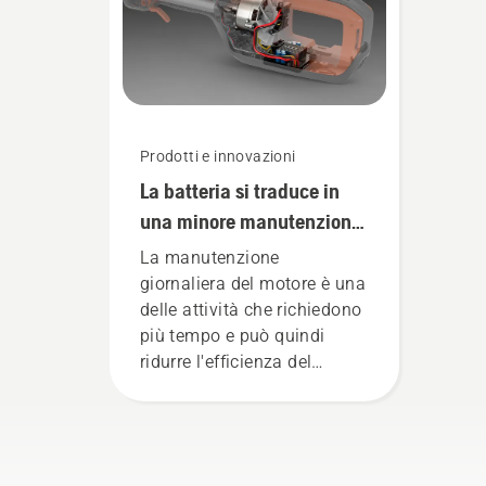
sta
con
a l
Prodotti e innovazioni
La batteria si traduce in
una minore manutenzione
e in una giornata di lavoro
La manutenzione
più fluida
giornaliera del motore è una
delle attività che richiedono
più tempo e può quindi
ridurre l'efficienza del
proprio lavoro. Con i
prodotti alimentati a
batteria, questo problema è
notevolmente ridotto.