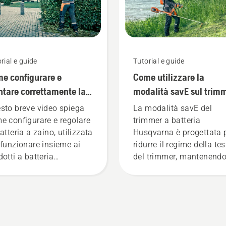
rial e guide
Tutorial e guide
e configurare e
Come utilizzare la
tare correttamente la
modalità savE sul trim
teria a zaino
a batteria
sto breve video spiega
La modalità savE del
e configurare e regolare
trimmer a batteria
atteria a zaino, utilizzata
Husqvarna è progettata 
 funzionare insieme ai
ridurre il regime della te
dotti a batteria
del trimmer, mantenendo
fessionali Husqvarna.
coppia, per consentire
 batteria a zaino
all'utente di preservare l
tata correttamente
durata della batteria dur
antisce una migliore
il taglio dell'erba sottile.
ibilità e riduce la
sufficiente premere un