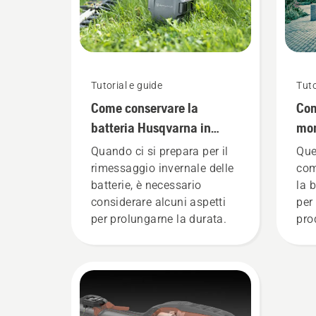
Tutorial e guide
Tuto
Come conservare la
Com
batteria Husqvarna in
mon
inverno
bat
Quando ci si prepara per il
Que
rimessaggio invernale delle
com
batterie, è necessario
la b
considerare alcuni aspetti
per
per prolungarne la durata.
pro
pro
Una
mon
gar
vest