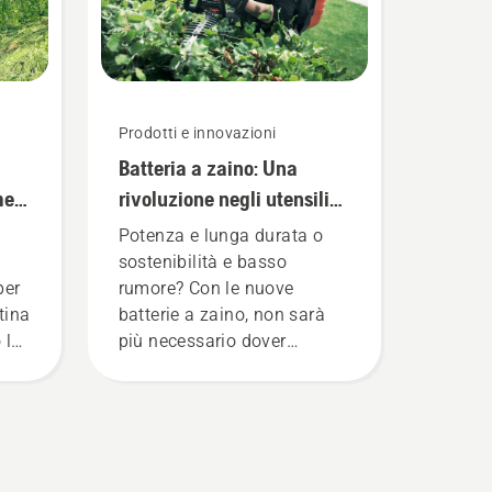
Prodotti e innovazioni
Batteria a zaino: Una
mer
rivoluzione negli utensili
portatili a batteria
Potenza e lunga durata o
sostenibilità e basso
per
rumore? Con le nuove
stina
batterie a zaino, non sarà
 la
più necessario dover
scegliere. "Questo porta la
a
gamma di prodotti a
ante
batteria a un livello
 È
completamente nuovo",
dichiara Johan Svennung,