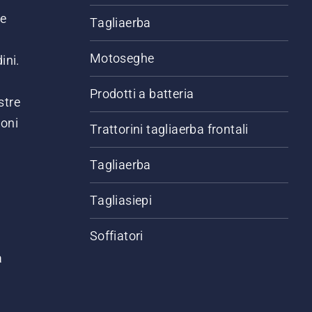
ne
Tagliaerba
Motoseghe
ini.
Prodotti a batteria
stre
ioni
Trattorini tagliaerba frontali
.
Tagliaerba
Tagliasiepi
Soffiatori
a