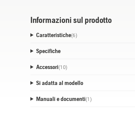
bidirezionale, l'adattatore può anche cari
tramite una fonte di alimentazione compa
Informazioni sul prodotto
caricatore USB-C PD o un power bank. Il d
Caratteristiche
un utile strumento per l’uso professionale.
(
6
)
Husqvarna BLi-X da 36 V. Caricatore stand
Specifiche
Accessori
(
10
)
Si adatta al modello
Manuali e documenti
(
1
)