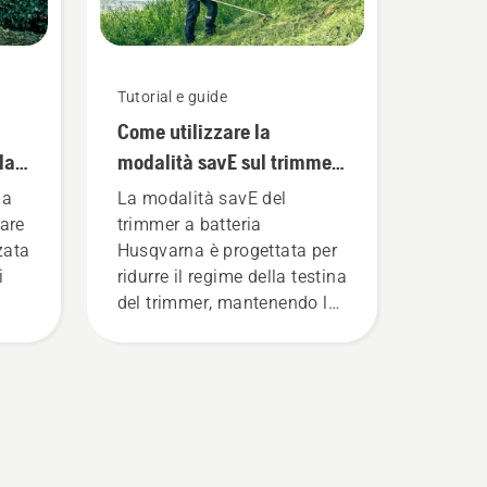
Tutorial e guide
Come utilizzare la
la
modalità savE sul trimmer
a batteria
ga
La modalità savE del
are
trimmer a batteria
zzata
Husqvarna è progettata per
i
ridurre il regime della testina
del trimmer, mantenendo la
.
coppia, per consentire
all'utente di preservare la
durata della batteria durante
il taglio dell'erba sottile. È
sufficiente premere un
,
pulsante sul trimmer a
più
batteria per attivare e