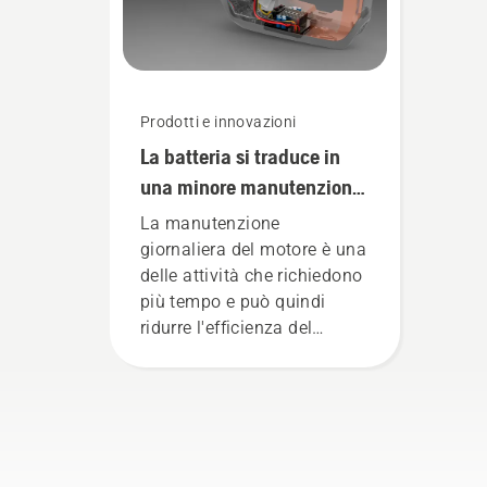
prodotti manuali elettrici e
alimentati a batteria.
Prodotti e innovazioni
La batteria si traduce in
una minore manutenzione
e in una giornata di lavoro
La manutenzione
più fluida
giornaliera del motore è una
delle attività che richiedono
più tempo e può quindi
ridurre l'efficienza del
proprio lavoro. Con i
prodotti alimentati a
batteria, questo problema è
notevolmente ridotto.