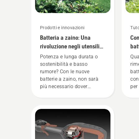
Prodotti e innovazioni
Tuto
Batteria a zaino: Una
Com
rivoluzione negli utensili
bat
portatili a batteria
inv
Potenza e lunga durata o
Qua
sostenibilità e basso
rim
rumore? Con le nuove
bat
batterie a zaino, non sarà
con
più necessario dover
per
scegliere. "Questo porta la
gamma di prodotti a
batteria a un livello
completamente nuovo",
dichiara Johan Svennung,
Product Manager
Husqvarna per la divisione