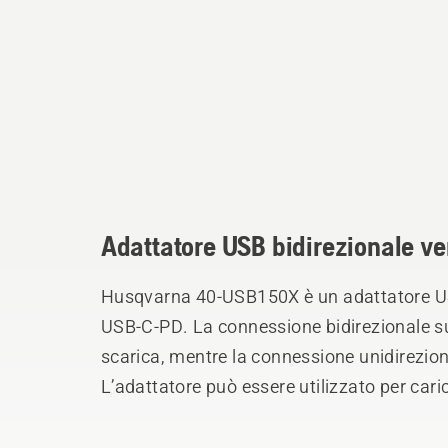
Adattatore USB bidirezionale ver
Husqvarna 40-USB150X è un adattatore U
USB-C-PD. La connessione bidirezionale su
scarica, mentre la connessione unidirezion
L’adattatore può essere utilizzato per caric
smartphone o le cuffie protettive, tra gli al
Husqvarna BLi-X 36V come fonte di aliment