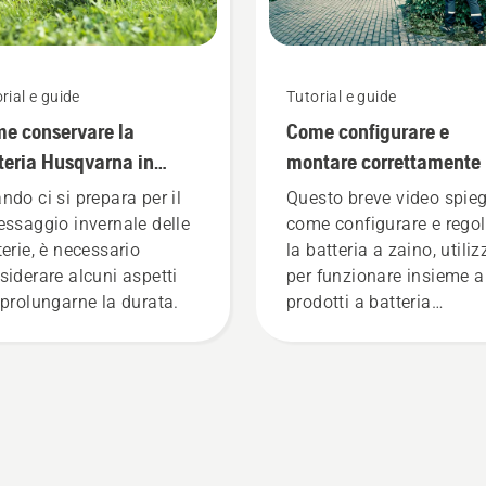
rial e guide
Tutorial e guide
e conservare la
Come configurare e
teria Husqvarna in
montare correttamente 
erno
batteria a zaino
ndo ci si prepara per il
Questo breve video spie
essaggio invernale delle
come configurare e regol
terie, è necessario
la batteria a zaino, utili
siderare alcuni aspetti
per funzionare insieme a
 prolungarne la durata.
prodotti a batteria
professionali Husqvarna
Una batteria a zaino
montata correttamente
garantisce una migliore
vestibilità e riduce la
stanchezza durante l'uso
consentendo di lavorare 