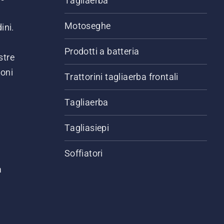
Tagliaerba
Motoseghe
ini.
Prodotti a batteria
stre
ioni
Trattorini tagliaerba frontali
.
Tagliaerba
Tagliasiepi
Soffiatori
a