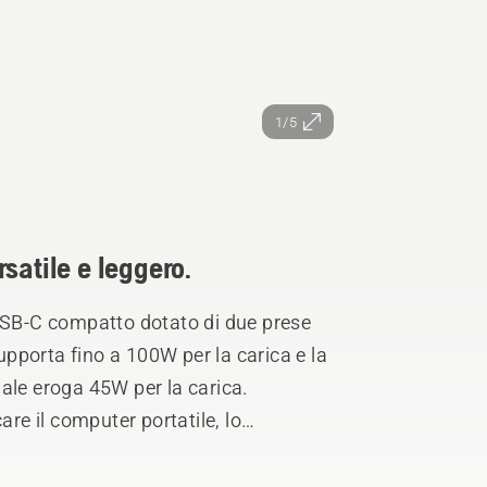
1/5
satile e leggero.
SB-C compatto dotato di due prese
pporta fino a 100W per la carica e la
ale eroga 45W per la carica.
are il computer portatile, lo
tri dispositivi, utilizzando una batteria
azione.Grazie alla sua funzionalità