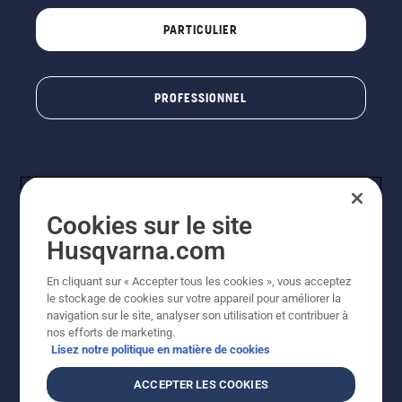
PARTICULIER
PROFESSIONNEL
Cookies sur le site
Husqvarna.com
En cliquant sur « Accepter tous les cookies », vous acceptez
© Husqvarna AB (publ). Tous droits réservés. Les prix
le stockage de cookies sur votre appareil pour améliorer la
indiqués sont à titre indicatif de Husqvarna Schweiz AG
navigation sur le site, analyser son utilisation et contribuer à
aux revendeurs participants, prix en CHF, TVA 8,1 % et
nos efforts de marketing.
TAR incluses. Sous réserve de modification. Tous les
Lisez notre politique en matière de cookies
prix indiqués sont des prix de vente recommandés (TVA
incluse), sauf si le produit est disponible pour un achat
ACCEPTER LES COOKIES
direct.