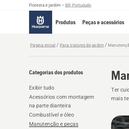
Floresta e jardim
–
BR, Português
Produtos
Peças e acessórios
Página inicial
Para tratores de jardim
Manutenção
Man
Categorias dos produtos
Exibir tudo
Ter cui
Acessórios com montagem
mais t
na parte dianteira
Combustível e óleo
Todo
Manutenção e peças