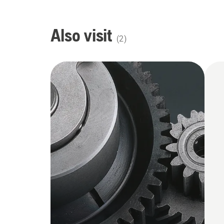
Also visit
(
2
)