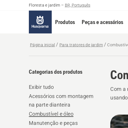
Floresta e jardim
–
BR, Português
Produtos
Peças e acessórios
Página inicial
Para tratores de jardim
Combustíve
Com
Categorias dos produtos
Exibir tudo
Com a n
Acessórios com montagem
usando 
na parte dianteira
Combustível e óleo
Todo
Manutenção e peças