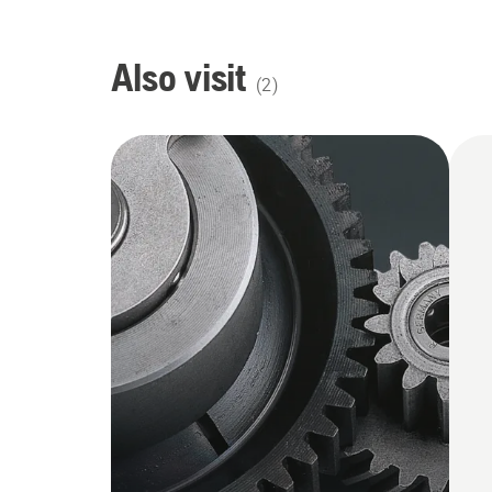
Also visit
(
2
)