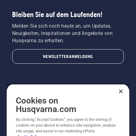
Bleiben Sie auf dem Laufenden!
Melden Sie sich noch heute an, um Updates,
Neuigkeiten, Inspirationen und Angebote von
Husqvarna zu erhalten.
NEWSLETTERANMELDUNG
Cookies on
Husqvarna.com
By clicking “Accept Cookies”, you agree to the storing of
© Husqvarna AB (publ). Alle Rechte vorbehalten.
cookies on your device to enhance site navigation, analyze
Preisänderungen, Irrtümer, Text- und Satzfehler sind
site usage, and assist in our marketing efforts.
vorbehalten. Bei den Preisangaben handelt es sich um