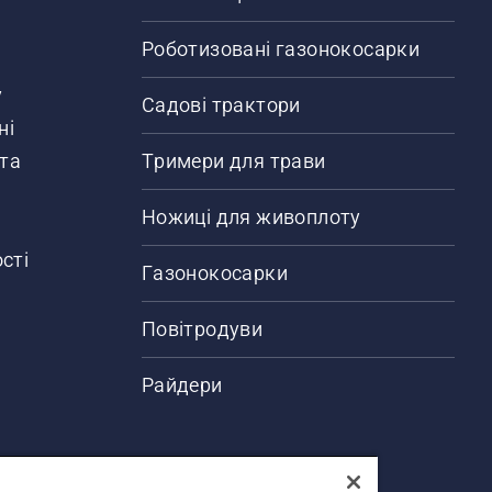
Роботизовані газонокосарки
у
Садові трактори
ні
 та
Тримери для трави
Ножиці для живоплоту
сті
Газонокосарки
Повітродуви
Райдери