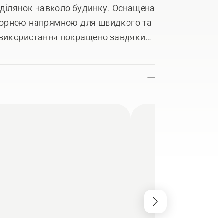
 ділянок навколо будинку. Оснащена
порною напрямною для швидкого та
 використання покращено завдяки
егким доступ до аксесуарів, які
 для налаштування насадки і тиску
у. Функції подвійного повороту та
могу легко пристосувати мийку
чищення.