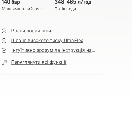
140 бар
348-465 л/год
Максимальний тиск
Потік води
Розпилювач піни
Шланг високого тиску UltraFlex
Інтуїтивно зрозуміла інструкція насадкок і тиску
Переглянути всі функції