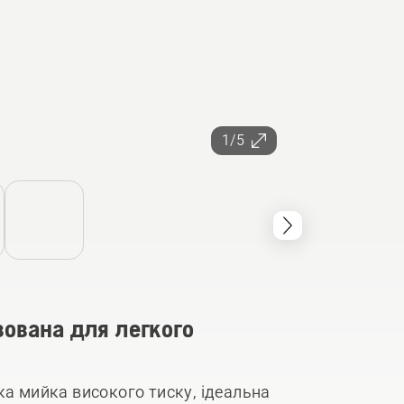
1/5
зована для легкого
ка мийка високого тиску, ідеальна