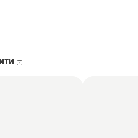
ити
(
7
)