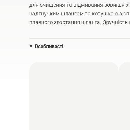
для очищення та відмивання зовнішніх
надгнучким шлангом та котушкою з о
плавного згортання шланга. Зручність
вбудованому відсіку для зберігання і л
входять у комплект, а також інструкції
Особливості
для забезпечення ідеального рівня тиск
багатофункціональна насадка дають з
високого тиску для різних завдань з о