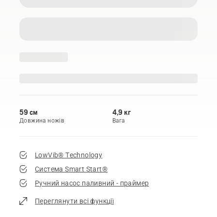
59 см
4,9 кг
Довжина ножів
Вага
LowVib® Technology
Система Smart Start®
Ручний насос паливний - праймер
Переглянути всі функції