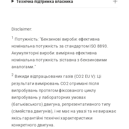
Технічна підтримка власника
Disclaimer:
1
Потужність
:
"Бензинові вироби: ефективна
номінальна потужність за стандартом ISO 8893.
Акумуляторні вироби: виміряна ефективна
номінальна потужність зіставна з бензиновими
аналогами."
2
Викиди відпрацьованих газів (CO2 EU V)
:
Ці
результати вимірювань СО2 отримані після
випробувань протягом фіксованого циклу
випробувань у лабораторних умовах
(батьківського) двигуна, репрезентативного типу
(сімейства двигунів), і не має на увазі та не виражає
якісь гарантійні технічні характеристики
конкретного двигуна.