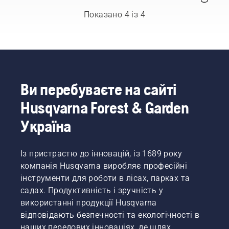
чого
деяких
2023 році
саме він
завдань
Показано 4 із 4
буде
іноді
використовуватися.
потрібні
Наприклад,
бензинові
які саме
пристрої.
живі
Завдяки
огорожі
високоефективному
потрібно
згорянню
Ви перебуваєте на сайті
зрізати:
наша
Husqvarna Forest & Garden
високі,
технологія
низькі
X-Torq®
Україна
чи
забезпечує
довгі?
потужність
Чи
та
Із пристрастю до інновацій, із 1689 року
можливо
крутний
компанія Husqvarna виробляє професійні
ви
момент,
хочете
які вам
інструменти для роботи в лісах, парках та
сформувати
потрібні.
садах. Продуктивність і зручність у
живопліт?
використанні продукції Husqvarna
Про те,
відповідають безпечності та екологічності в
на що
наших передових інноваціях, де шлях
слід