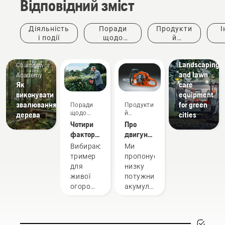
Відповідний зміст
Діяльність
Поради
Продукти
І
і події
щодо
й
придбання
інновації
ке
Municipalities
Landscaping
Chainsaw
and lawn
Academy
Як
care
виконувати
equipment
звалювання
for green
Поради
Продукти
щодо
й
дерева
cities
придбання
інновації
Чотири
Про
фактори,
двигун
які треба
Husqvarna
Вибираючи
Ми
взяти до
X-Torq®
тример
пропонуємо
уваги,
для
низку
купуючи
живої
потужних
тример
огорожі,
акумуляторних
для
зважайте
пристроїв.
живої
на те,
Однак
огорожі
для
для
у