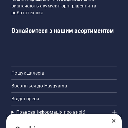
звернути
визначають акумуляторні рішення та
увагу,
робототехніка.
купуючи
тример
для
Ознайомтеся з нашим асортиментом
живої
огорожі,
читайте
нижче.
Пошук дилерів
Зверніться до Husqvarna
Відділ преси
Правова інформація про виріб
Інші сайти Husqvarna