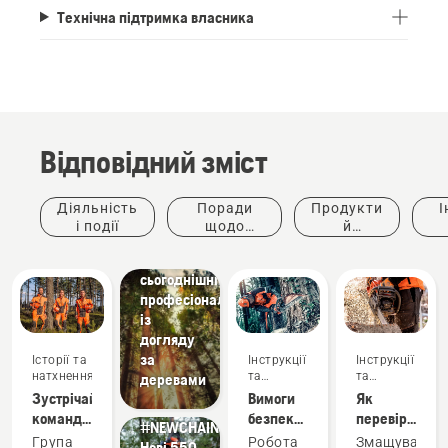
Технічна підтримка власника
Відповідний зміст
Історії та
натхнення
Husqvarna
Діяльність
Поради
Продукти
І
Tree
і події
щодо
й
Talks:
придбання
інновації
ке
Голос
сьогоднішніх
професіоналів
із
догляду
за
Історії та
Інструкції
Інструкції
Продукти
натхнення
та
та
деревами
й
керівництва
керівництва
Зустрічайте
Вимоги
Як
інновації
команду
безпеки
перевірити,
Landscaping
#NEWCHAINSAWGENERATION –
H-Team
під час
чи
Ландшафтні
Продукти
Група
Робота
Змащування
Нові 550