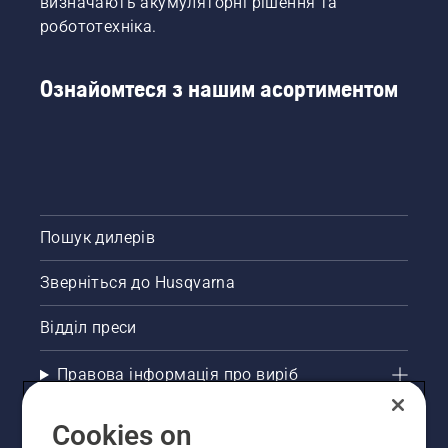
визначають акумуляторні рішення та
двигун
робототехніка.
пилки
на
кілька
Ознайомтеся з нашим асортиментом
сантиметрів
від
стовбура
дерева.
Олива
на
стовбурі
Пошук дилерів
свідчить
про те,
що
Зверніться до Husqvarna
система
змащування
Відділ преси
працює.
Правова інформація про виріб
Інші сайти Husqvarna
Cookies on