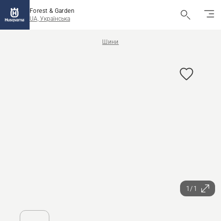
Forest & Garden
UA, Українська
Шини
1/1