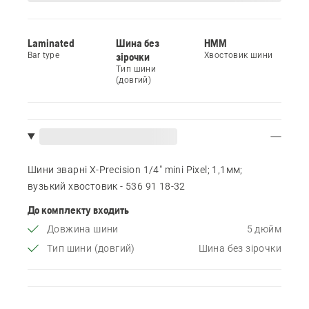
Laminated
Шина без
HMM
Bar type
зірочки
Хвостовик шини
Тип шини
(довгий)
Шини зварні X-Precision 1/4" mini Pixel; 1,1мм;
вузький хвостовик - 536 91 18‑32
До комплекту входить
Довжина шини
5 дюйм
Тип шини (довгий)
Шина без зірочки