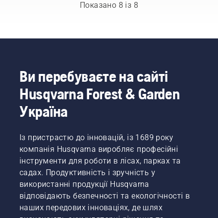
Це
найвимогливіші
зосередитися
короткого
Показано 8 із 8
стосується
користувачі.
на
відео,
не лише
завданні,
щоб
організації
що
перевірити,
безпечного
стоїть
чи
робочого
перед
правильно
середовища,
вами.
працює
але й
система
Ви перебуваєте на сайті
підвищення
змащування
Husqvarna Forest & Garden
ефективності
ланцюга
праці.
пилки.
Україна
Спочатку
перевірте
рівень
Із пристрастю до інновацій, із 1689 року
оливи.
компанія Husqvarna виробляє професійні
Запустіть
пилку й
інструменти для роботи в лісах, парках та
переконайтес
садах. Продуктивність і зручність у
що
використанні продукції Husqvarna
гальмо
відповідають безпечності та екологічності в
ланцюга
наших передових інноваціях, де шлях
вимкнено.
Відсуньте