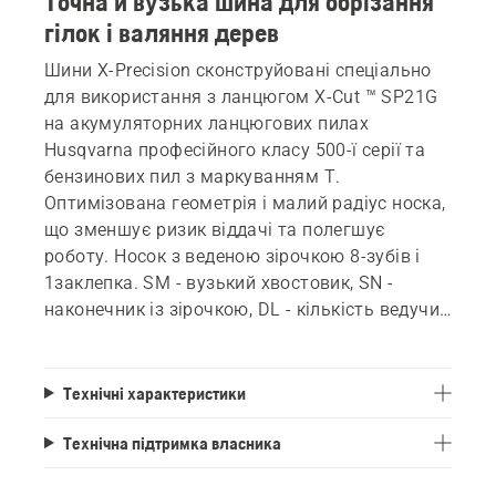
Точна й вузька шина для обрізання
гілок і валяння дерев
Шини X-Precision сконструйовані спеціально
для використання з ланцюгом X-Cut ™ SP21G
на акумуляторних ланцюгових пилах
Husqvarna професійного класу 500-ї серії та
бензинових пил з маркуванням Т.
Оптимізована геометрія і малий радіус носка,
що зменшує ризик віддачі та полегшує
роботу. Носок з веденою зірочкою 8-зубів і
1заклепка. SM - вузький хвостовик, SN -
наконечник із зірочкою, DL - кількість ведучих
ланок ланцюга.
Технічні характеристики
Технічна підтримка власника