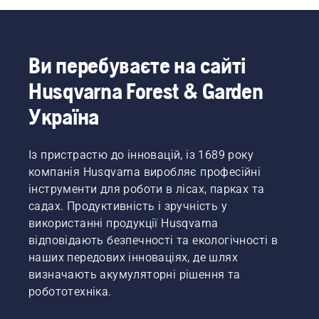
перевірити,
рекомендацій,
чи
то
правильно
зможете
працює
позбутися
система
Ви перебуваєте на сайті
будь-
змащування
Husqvarna Forest & Garden
яких
ланцюга
небезпечних
пилки.
Україна
моментів
Спочатку
і
перевірте
цілковито
рівень
Із пристрастю до інновацій, із 1689 року
зосередитися
оливи.
компанія Husqvarna виробляє професійні
на
Запустіть
завданні,
пилку й
інструменти для роботи в лісах, парках та
що
переконайтеся,
садах. Продуктивність і зручність у
стоїть
що
використанні продукції Husqvarna
перед
гальмо
відповідають безпечності та екологічності в
вами.
ланцюга
наших передових інноваціях, де шлях
вимкнено.
Відсуньте
визначають акумуляторні рішення та
двигун
робототехніка.
пилки
на