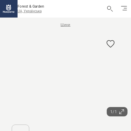
Forest & Garden
UA, Українська
Шини
1/1