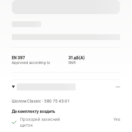
EN 397
31 дБ(А)
Approved according to
SNR
Шолом Classic - 580 75 43‑01
До комплекту входить
Прозорий захисний
Yes
щиток