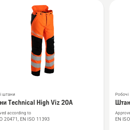
янути
Перегля
і штани
Робочі
більше
ни Technical High Viz 20А
Штан
й
деталей
ved according to
Approve
про
O 20471, EN ISO 11393
EN IS
Штани