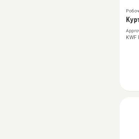
Перегл
Робоч
більше
Кур
детале
Appro
про
KWF P
Куртк
Techni