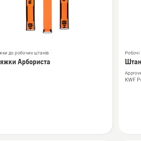
янути
Перегля
жки до робочих штанів
Робочі
більше
тяжки Арбориста
Штан
й
деталей
Approve
про
KWF Pr
жки
Штани
иста
Technica
20A