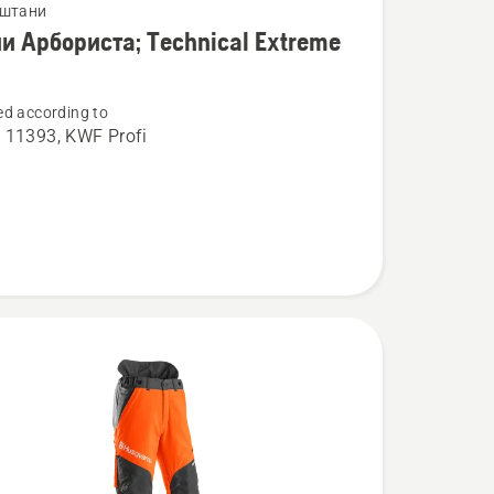
 штани
и Арбориста; Technical Extreme
d according to
 11393, KWF Profi
та;
l