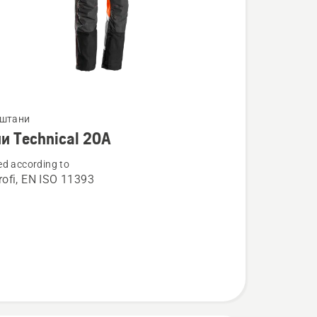
нути
 штани
и Technical 20A
d according to
ofi, EN ISO 11393
l