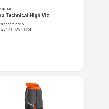
нути
 куртки
а Technical High Viz
d according to
 20471, KWF Profi
l