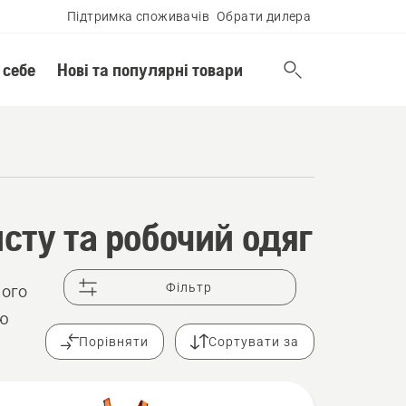
Підтримка споживачів
Обрати дилера
 себе
Нові та популярні товари
сту та робочий одяг
Фільтр
ного
ою
Порівняти
Сортувати за