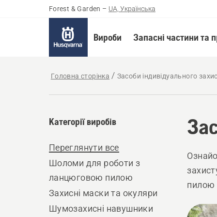
Forest & Garden
–
UA, Українська
Вироби
Запасні частини та 
Головна сторінка
Засоби індивідуального захи
Зас
Категорії виробів
Переглянути все
Ознайо
Шоломи для роботи з
захист
ланцюговою пилою
пилою 
Захисні маски та окуляри
гарант
Шумозахисні навушники
Всі