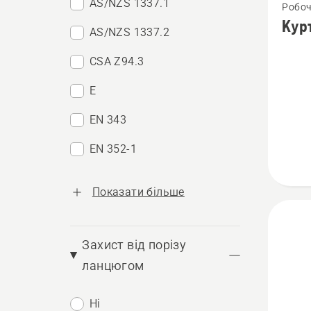
AS/NZS 1337.1
Робоч
більше
Кур
AS/NZS 1337.2
детале
про
CSA Z94.3
Куртк
E
Techni
Extrem
EN 343
EN 352-1
Показати більше
Захист від порізу
ланцюгом
Ні