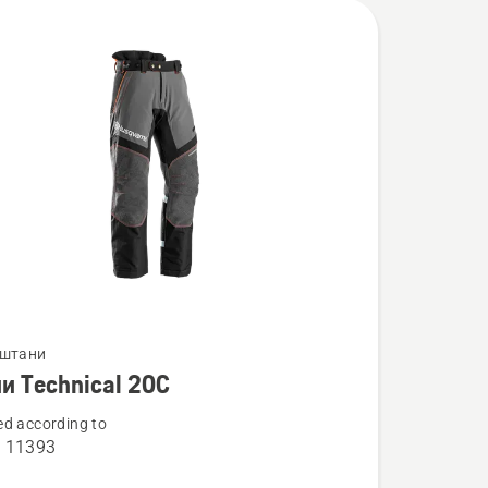
нути
 штани
и Technical 20С
d according to
O 11393