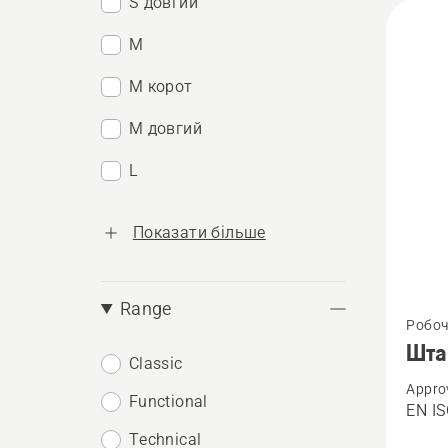
S довгий
M
M корот
M довгий
L
Показати більше
Перегл
Range
Робоч
більше
Шта
Classic
детале
Appro
про
Functional
EN IS
Штани
Technical