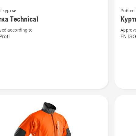
янути
Перегля
і куртки
Робочі
більше
тка Technical
Куртк
й
деталей
ved according to
Approve
про
rofi
EN ISO
а
Куртка
cal
Technica
High
Viz