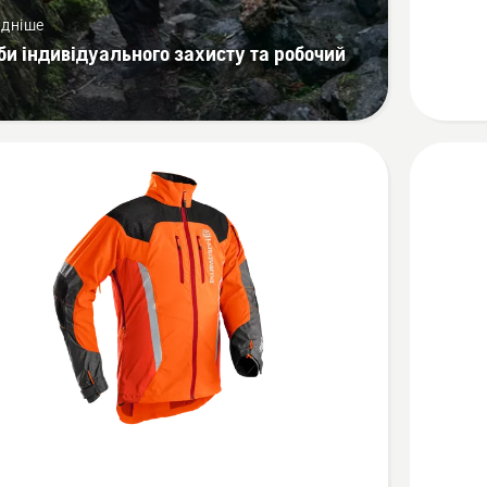
Extreme
дніше
20А
би індивідуального захисту та робочий
янути
Перегля