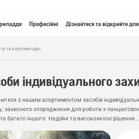
приладдя
Професійні
Дізнайтеся та відкрийте для
сту та робочий одяг
оби індивідуального захи
мтеся з нашим асортиментом засобів індивідуаль
у, захисного спорядження для роботи з ланцюгов
та багато іншого. Надійні та високоякісні рішення
ують вашу готовність до будь-яких труднощів.