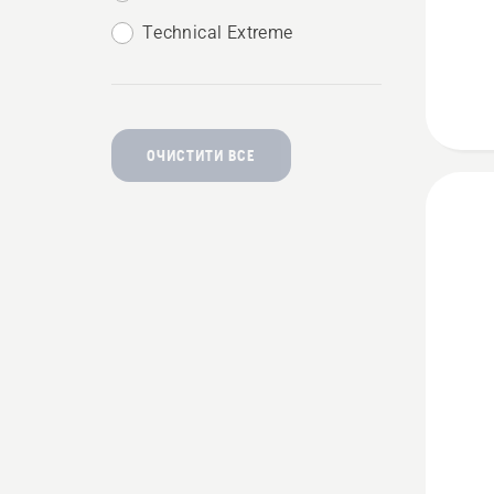
Techni
Technical Extreme
High
Viz
20А
ОЧИСТИТИ ВСЕ