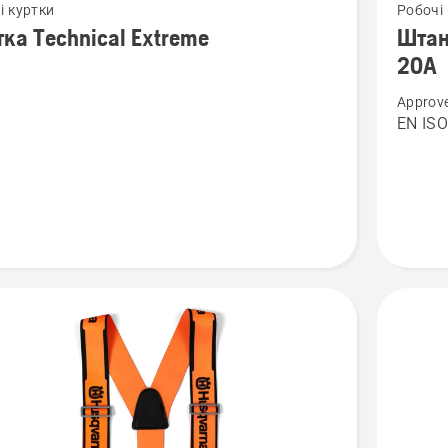
і куртки
Робочі
більше
тка Technical Extreme
Штан
й
деталей
20A
про
Approve
а
Штани
EN ISO
cal
Арборис
e
Technica
Extreme
20A