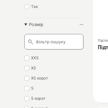
Так
Розмір
Перегл
Фільтр
Підтя
більше
пошуку
Під
детале
про
XXS
Підтя
XS
Арбор
XS корот
S
S корот