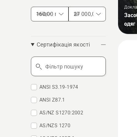
Докла
звідки
до
Засо
одяг
Сертифікація якості
Фільтр
пошуку
ANSI S3.19-1974
ANSI Z87.1
AS/NZ S1270:2002
AS/NZS 1270
Перегл