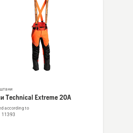
нути
 штани
и Technical Extreme 20А
d according to
O 11393
l