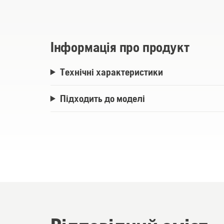
завдяки оптимізованому споживанню ен
приводу ножа - керується окремо.
Інформація про продукт
Технічні характеристики
Підходить до моделі