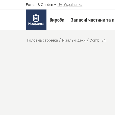
Forest & Garden
–
UA, Українська
Вироби
Запасні частини та 
Головна сторінка
Різальні деки
Сombi 94і