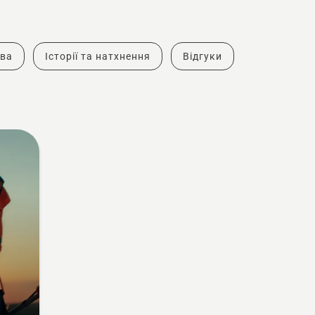
тва
Історії та натхнення
Відгуки