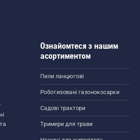
Ознайомтеся з нашим
асортиментом
Пили ланцюгові
Роботизовані газонокосарки
у
Садові трактори
ні
 та
Тримери для трави
Ножиці для живоплоту