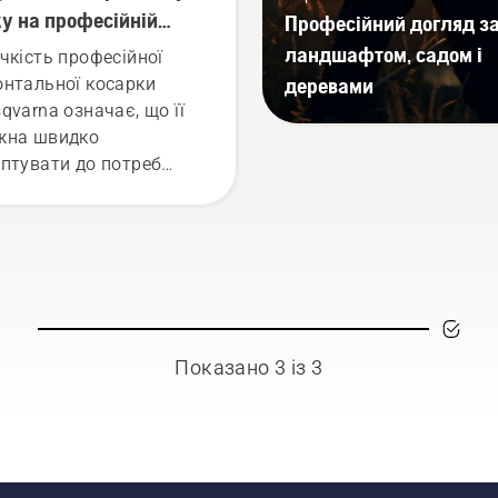
у на професійній
Професійний догляд з
нтальній косарці-
ландшафтом, садом і
чкість професійної
кторі Husqvarna
деревами
нтальної косарки
qvarna означає, що її
жна швидко
птувати до потреб
очної роботи або для
их завдань відповідно
сезону.
Показано 3 із 3