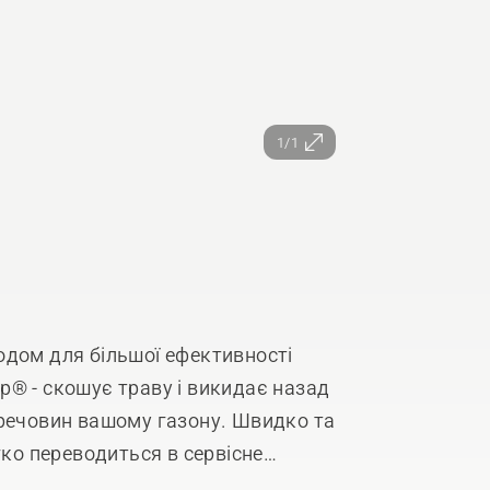
1/1
одом для більшої ефективності
p® - скошує траву і викидає назад
 речовин вашому газону. Швидко та
гко переводиться в сервісне
я. Насолоджуйтесь результатами