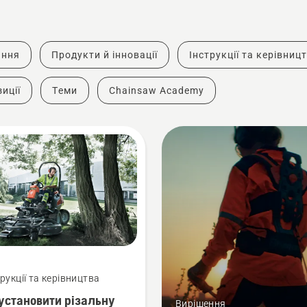
ання
Продукти й інновації
Інструкції та керівниц
иції
Теми
Chainsaw Academy
трукції та керівництва
установити різальну
Вирішення