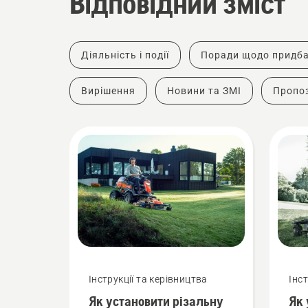
Відповідний зміст
Діяльність і події
Поради щодо придб
Вирішення
Новини та ЗМІ
Пропоз
Інструкції та керівництва
Інс
Як установити різальну
Як 