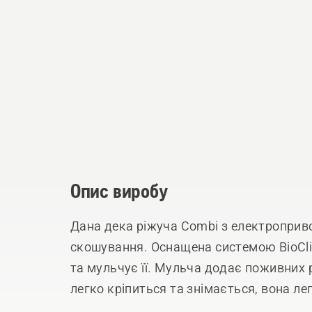
Опис виробу
Дана дека ріжуча Combi з електроприв
скошування. Оснащена системою BioCli
та мульчує її. Мульча додає поживних
легко кріпиться та знімається, вона ле
положення для легкого обслуговуванн