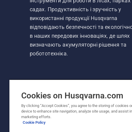
інструменти для роботи в лісах, парках
садах. Продуктивність і зручність у
використанні продукції Husqvarna
відповідають безпечності та екологічно
в наших передових інноваціях, де шлях
визначають акумуляторні рішення та
робототехніка.
Cookies on Husqvarna.com
By clicking “Accept Cookies”, you agree to the storing of cookies o
© Husqvarna AB (publ). Усі права захищено.
device to enhance site navigation, analyze site usage, and assist in
Політика щодо файлів cookie
Умови використанн
marketing efforts.
Cookie Policy
Повідомляйте про підозру в порушенні
Фінансова 