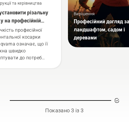
трукції та керівництва
установити різальну
Вирішення
у на професійній
Професійний догляд з
нтальній косарці-
ландшафтом, садом і
чкість професійної
кторі Husqvarna
деревами
нтальної косарки
qvarna означає, що її
жна швидко
птувати до потреб
очної роботи або для
их завдань відповідно
сезону.
Показано 3 із 3