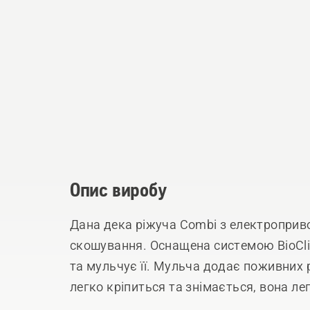
Опис виробу
Дана дека ріжуча Combi з електроприв
скошування. Оснащена системою BioCli
та мульчує її. Мульча додає поживних
легко кріпиться та знімається, вона ле
положення для легкого обслуговуванн