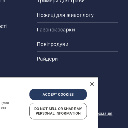
 та
Тримери для трави
Ножиці для живоплоту
сті
Газонокосарки
Повітродуви
Райдери
ACCEPT COOKIES
n your
 Зазначено рекомендовані роздрібні ціни.
 our
DO NOT SELL OR SHARE MY
я
Примітка щодо конфіденційності
Юридична інформація
PERSONAL INFORMATION
звітність