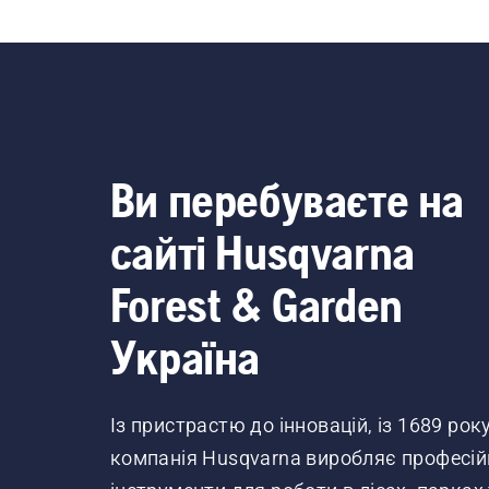
окуляри. Пружина, що
натягує ремінь, може
зламатися та призвести
до тяжкої травми.
Ви перебуваєте на
сайті Husqvarna
Forest & Garden
Україна
Із пристрастю до інновацій, із 1689 рок
компанія Husqvarna виробляє професій