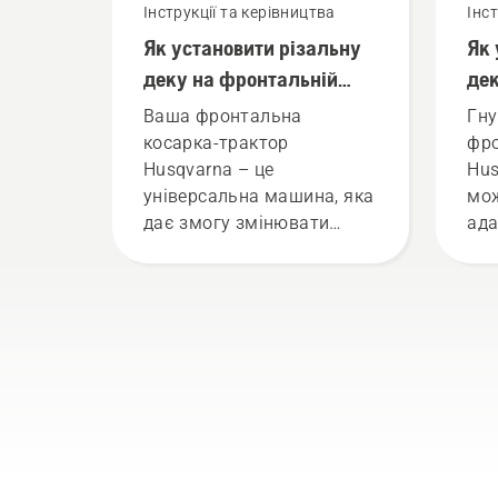
Інструкції та керівництва
Інс
Як установити різальну
Як 
деку на фронтальній
дек
косарці-тракторі
фро
Ваша фронтальна
Гну
Husqvarna
тра
косарка-трактор
фро
Husqvarna – це
Hus
універсальна машина, яка
мо
дає змогу змінювати
ада
приладдя залежно від
пот
поставленого завдання.
нов
Монтаж різальної деки
до 
або приладдя на косарку
легко здійснюється та
забирає лише кілька
хвилин. Попередження!
Під час установлення
різального вузла
надягайте захисні