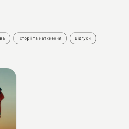
тва
Історії та натхнення
Відгуки