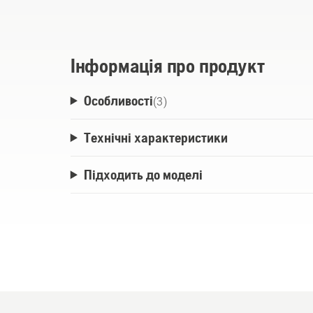
завдяки оптимізованому споживанню ен
приводу ножа - керується окремо.
Інформація про продукт
Особливості
(
3
)
Технічні характеристики
Підходить до моделі