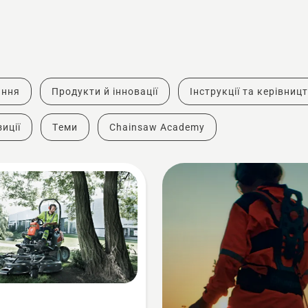
ання
Продукти й інновації
Інструкції та керівниц
иції
Теми
Chainsaw Academy