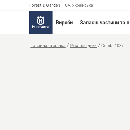
Forest & Garden
–
UA, Українська
Вироби
Запасні частини та 
Головна сторінка
Різальні деки
Сombi 103і