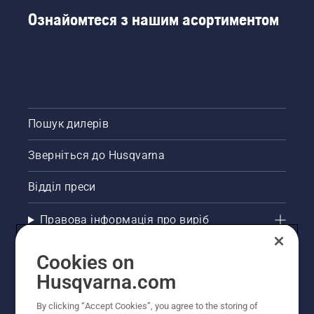
Ознайомтеся з нашим асортиментом
Пошук дилерів
Зверніться до Husqvarna
Відділ преси
Правова інформація про виріб
Інші сайти Husqvarna
Cookies on
Husqvarna.com
Рекомендовані інтернет-магазини
By clicking “Accept Cookies”, you agree to the storing of