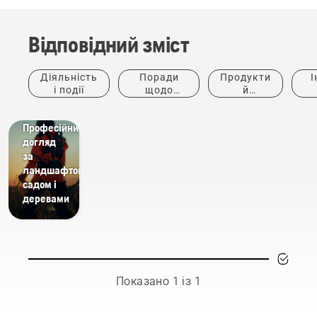
Відповідний зміст
Діяльність
Поради
Продукти
І
і події
щодо
й
придбання
інновації
ке
Вирішення
Професійний
догляд
за
ландшафтом,
садом і
деревами
Показано 1 із 1