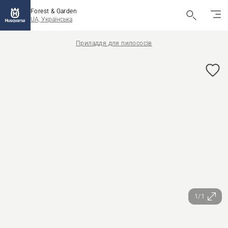
Forest & Garden
UA, Українська
Приладдя для пилососів
1/1