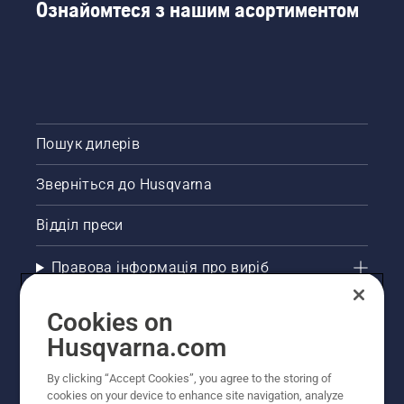
Ознайомтеся з нашим асортиментом
Пошук дилерів
Зверніться до Husqvarna
Відділ преси
Правова інформація про виріб
Інші сайти Husqvarna
Cookies on
Husqvarna.com
Рекомендовані інтернет-магазини
By clicking “Accept Cookies”, you agree to the storing of
cookies on your device to enhance site navigation, analyze