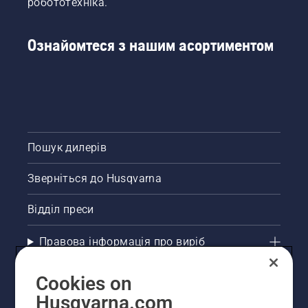
робототехніка.
Ознайомтеся з нашим асортиментом
Пошук дилерів
Зверніться до Husqvarna
Відділ преси
Правова інформація про виріб
Інші сайти Husqvarna
Cookies on
Husqvarna.com