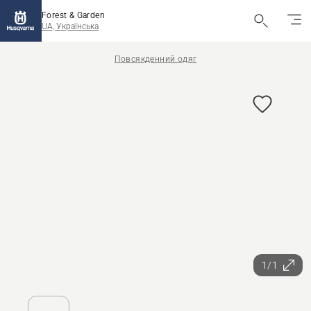
Forest & Garden
UA, Українська
Повсякденний одяг
1/1