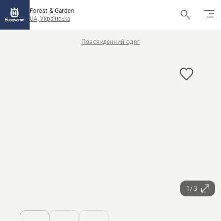
Forest & Garden
UA, Українська
Повсякденний одяг
1/3