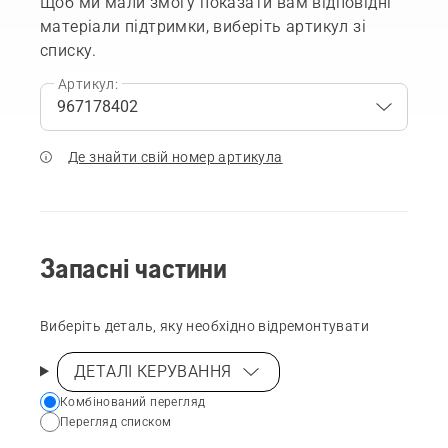
Щоб ми мали змогу показати вам відповідні
матеріали підтримки, виберіть артикул зі
списку.
Артикул:
Де знайти свій номер артикула
Запасні частини
Виберіть деталь, яку необхідно відремонтувати
ДЕТАЛІ КЕРУВАННЯ
Choose
Комбінований перегляд
Перегляд списком
your