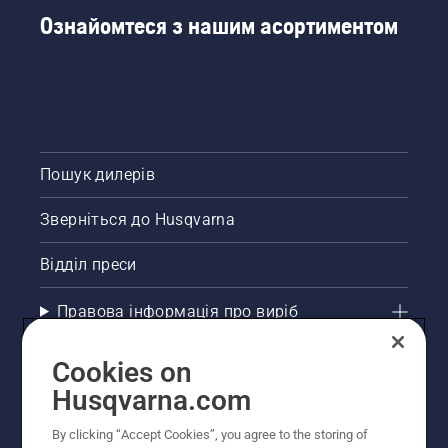
Ознайомтеся з нашим асортиментом
Пошук дилерів
Зверніться до Husqvarna
Відділ преси
Правова інформація про виріб
Інші сайти Husqvarna
Cookies on
Husqvarna.com
Рекомендовані інтернет-магазини
By clicking “Accept Cookies”, you agree to the storing of