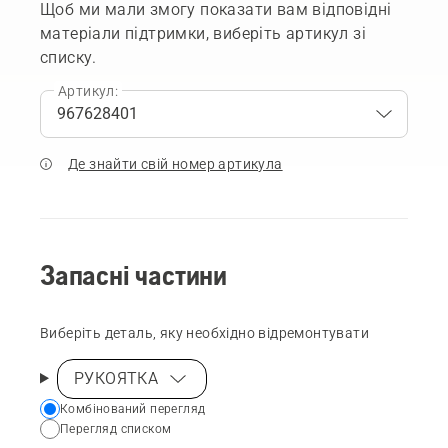
Щоб ми мали змогу показати вам відповідні
матеріали підтримки, виберіть артикул зі
списку.
Артикул:
Де знайти свій номер артикула
Запасні частини
Виберіть деталь, яку необхідно відремонтувати
РУКОЯТКА
Choose
Комбінований перегляд
Перегляд списком
your