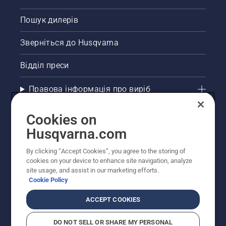
Пошук дилерів
Зверніться до Husqvarna
Відділ преси
Правова інформація про виріб
Інші сайти Husqvarna
Cookies on
Husqvarna.com
Рекомендовані інтернет-магазини
By clicking “Accept Cookies”, you agree to the storing of
cookies on your device to enhance site navigation, analyze
site usage, and assist in our marketing efforts.
Cookie Policy
ACCEPT COOKIES
DO NOT SELL OR SHARE MY PERSONAL