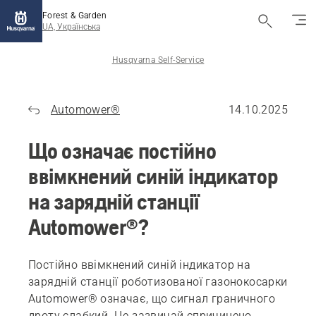
Forest & Garden
UA, Українська
Husqvarna Self-Service
Automower®
14.10.2025
Що означає постійно
ввімкнений синій індикатор
на зарядній станції
Automower®?
Постійно ввімкнений синій індикатор на
зарядній станції роботизованої газонокосарки
Automower® означає, що сигнал граничного
дроту слабкий. Це зазвичай спричинено