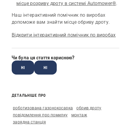
місце розриву дроту в системі Automower®
.
Наш інтерактивний помічник по виробах
допоможе вам знайти місце обриву дроту.
Відкрити інтерактивний помічник по виробах
Чи була ця стаття корисною?
НІ
НІ
ДЕТАЛЬНІШЕ ПРО
роботизована газонокосарка
обрив дроту
повідомлення про помилку
монтаж
зарядна станція