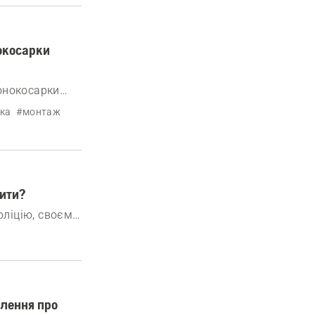
нокосарки
зонокосарки
ка
#монтаж
ити?
оліцію, своєму
млення про