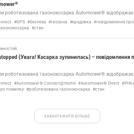
omower®
ли роботизована газонокосарка Automower® відображає
larm! Outside geofence» (Увага! Перетинання межі геозон
nnect
#GPS
#безпека
#геозона
#крадіжка
#повідомлення про
газонокосарка
#стан
авностей
stopped (Увага! Косарка зупинилась) – повідомлення 
ли роботизована газонокосарка Automower® відображає
Alarm! Mower stopped» (Увага! Косарка зупинилась)
nnect
#Automower® Connect@Home
#Automower® Direct
#PIN-
про помилку
#роботизована газонокосарка
#стан
ЗАВАНТАЖИТИ БІЛЬШЕ