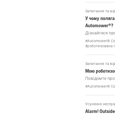
Запитання та від
У чому поляга
Automower®?
Дізнайтеся пр
Automower®, я
#Automower® Co
#роботизована 
Запитання та від
Мою роботизо
Повідомте про
дилеру й комп
#Automower® Co
Усунення неспр
Alarm! Outsid