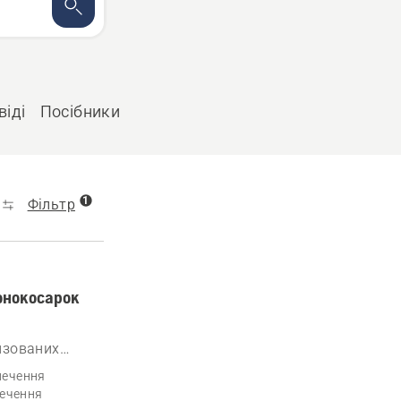
віді
Посібники
1
Фільтр
онокосарок
изованих
ного
печення
печення