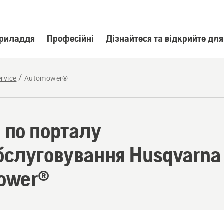
приладдя
Професійні
Дізнайтеся та відкрийте для
rvice
Automower®
 по порталу
бслуговування Husqvarna 
ower®