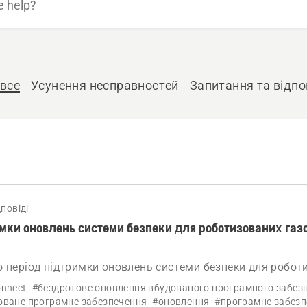
все
Усунення несправностей
Запитання та відпо
повіді
имки оновлень системи безпеки для роботизованих газ
о період підтримки оновлень системи безпеки для робот
 Automower®, які підтримують FOTA (передача програм
nnect
#бездротове оновлення вбудованого програмного забез
бездротовим способом)
оване програмне забезпечення
#оновлення
#програмне забез