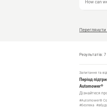
can
we
help?
Переглянути 
Результатів: 7
Запитання та від
Період підтр
Automower®
Дізнайтеся пр
газонокосарок
#Automower® Co
забезпечення 
#безпека
#вбуд