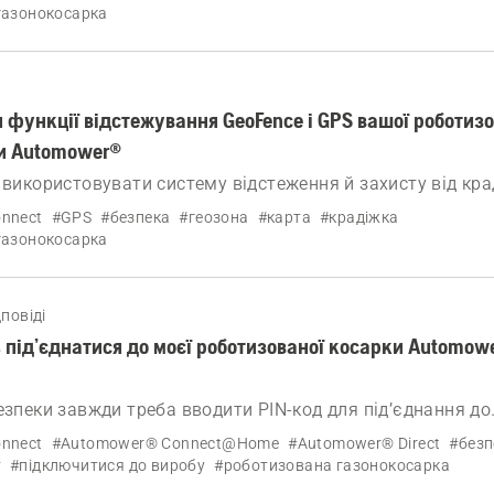
газонокосарка
 функції відстежування GeoFence і GPS вашої роботизо
и Automower®
 використовувати систему відстеження й захисту від кра
щення безпеки вашої роботизованої газонокосарки Aut
nnect
#GPS
#безпека
#геозона
#карта
#крадіжка
газонокосарка
повіді
 під’єднатися до моєї роботизованої косарки Automowe
езпеки завжди треба вводити PIN-код для під’єднання до
 косарки Automower®.
nnect
#Automower® Connect@Home
#Automower® Direct
#безп
т
#підключитися до виробу
#роботизована газонокосарка