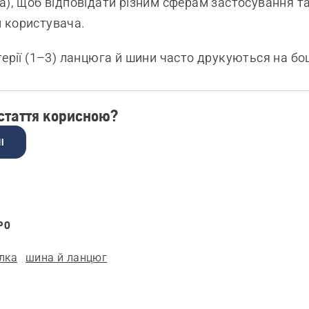
а), щоб відповідати різним сферам застосування т
 користувача.
терії (1–3) ланцюга й шини часто друкуються на бо
 стаття корисною?
І
РО
лка
шина й ланцюг