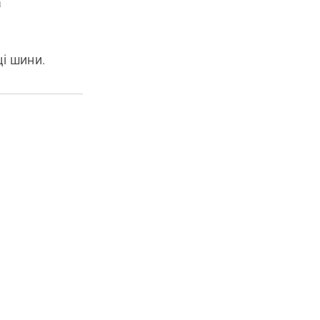
а
ці шини.