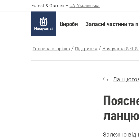
Forest & Garden
–
UA, Українська
Вироби
Запасні частини та 
Головна сторінка
Підтримка
Husqvarna Self-Se
Ланцюгов
Поясне
ланцю
Залежно від 