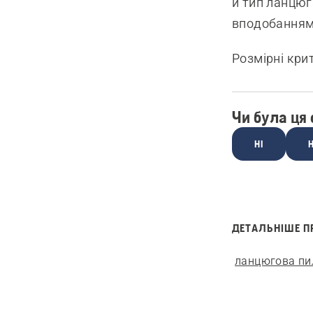
й тип ланцюг
вподобанням
Розмірні кри
Чи була ця
НІ
Н
ДЕТАЛЬНІШЕ П
ланцюгова пи