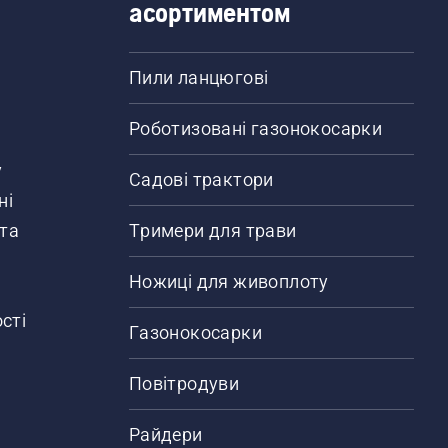
асортиментом
Пили ланцюгові
Роботизовані газонокосарки
у
Садові трактори
ні
 та
Тримери для трави
Ножиці для живоплоту
сті
Газонокосарки
Повітродуви
Райдери