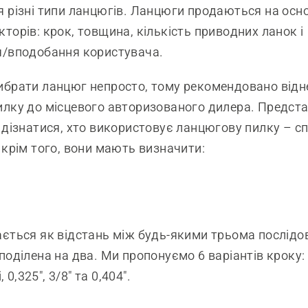
 різні типи ланцюгів. Ланцюги продаються на осн
торів: крок, товщина, кількість приводних ланок і
я/вподобання користувача.
ибрати ланцюг непросто, тому рекомендовано відн
илку до місцевого авторизованого дилера. Предст
 дізнатися, хто використовує ланцюгову пилку – с
 крім того, вони мають визначити:
ється як відстань між будь-якими трьома послід
оділена на два. Ми пропонуємо 6 варіантів кроку: 1
, 0,325", 3/8" та 0,404".