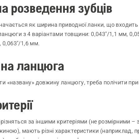
а розведення зубців
ачається як ширина приводної ланки, що входить
анцюги з 4 варіантами товщини: 0,043"/1,1 мм, 0,05
, 0,063"/1,6 мм.
на ланцюга
и «названу» довжину ланцюгу, треба полічити при
ритерії
різняться за іншими критеріями (не розмірними –
жиною), мають різні характеристики (наприклад, п