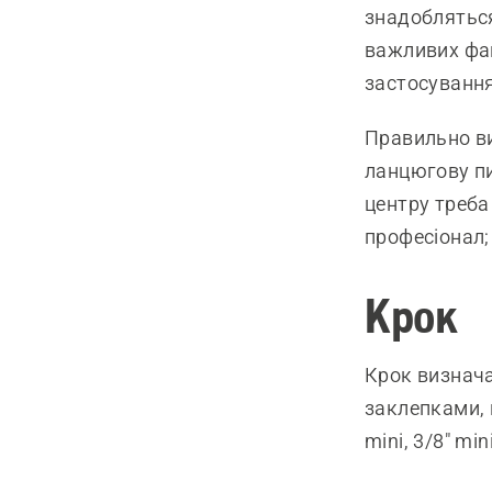
знадобляться
важливих фак
застосуванн
Правильно в
ланцюгову п
центру треба
професіонал;
Крок
Крок визнача
заклепками, п
mini, 3/8" mini