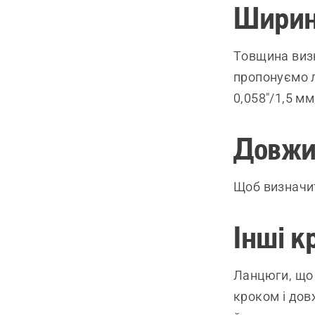
Ширин
Товщина визн
пропонуємо л
0,058"/1,5 мм
Довжи
Щоб визначит
Інші к
Ланцюги, що 
кроком і дов