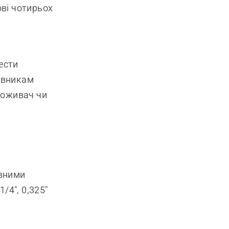
ові чотирьох
ести
авникам
поживач чи
овними
/4", 0,325"