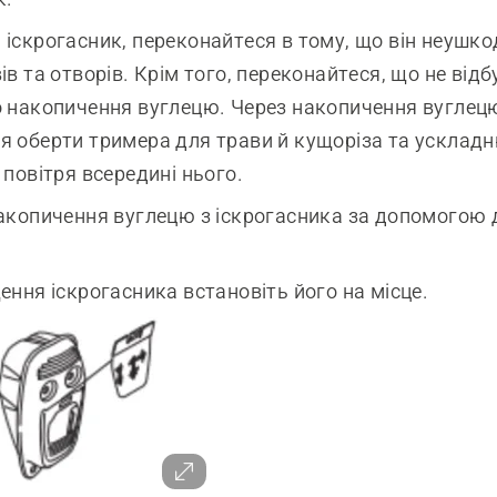
іскрогасник, переконайтеся в тому, що він неушко
ів та отворів. Крім того, переконайтеся, що не від
 накопичення вуглецю. Через накопичення вуглец
 оберти тримера для трави й кущоріза та усклад
 повітря всередині нього.
акопичення вуглецю з іскрогасника за допомогою 
ення іскрогасника встановіть його на місце.