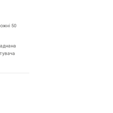
ожні 50
ладнана
стувача