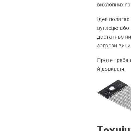
вихлопних га
Ідея полягає
вуглецю або 
достатньо ни
загрози вини
Проте треба 
й довкілля.
Техні