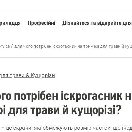
приладдя
Професійні
Дізнайтеся та відкрийте для
rvice
Для чого потрібен іскрогасник на тримері для трави й кущ
для трави & Кущорізи
го потрібен іскрогасник 
і для трави й кущорізі?
 – це екрани, які обмежують розмір часток, що інод