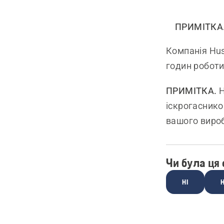
ПРИМІТКА
Компанія Hus
годин роботи
ПРИМІТКА.
Н
іскрогаснико
вашого виро
Чи була ця
НІ
Н