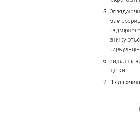
Оглядаючи 
має розрив
надмірного
знижуються
циркуляція
Видаліть н
щітки.
Після очищ