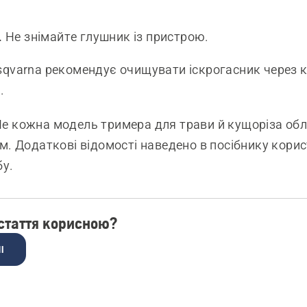
.
Не знімайте глушник із пристрою.
qvarna рекомендує очищувати іскрогасник через к
.
е кожна модель тримера для трави й кущоріза об
м. Додаткові відомості наведено в посібнику кори
бу.
 стаття корисною?
І