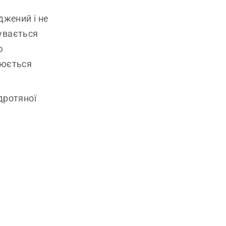
джений і не
бувається
ю
нюється
дротяної