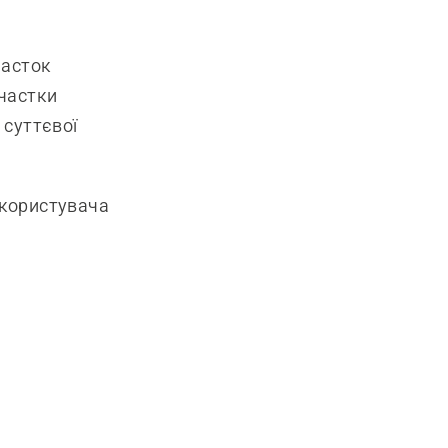
часток
 частки
 суттєвої
 користувача