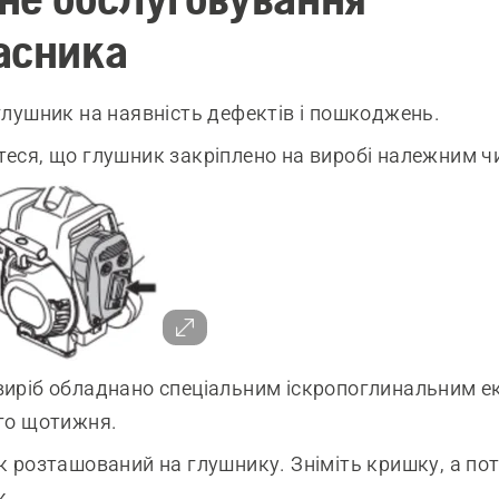
асника
глушник на наявність дефектів і пошкоджень.
еся, що глушник закріплено на виробі належним ч
иріб обладнано спеціальним іскропоглинальним е
го щотижня.
к розташований на глушнику. Зніміть кришку, а пот
к.