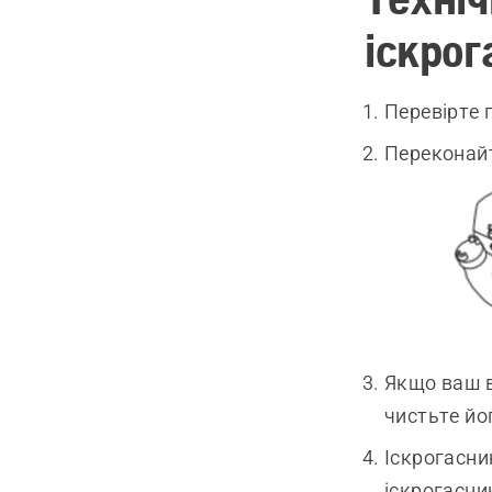
іскрог
Перевірте 
Переконайт
Якщо ваш в
чистьте йо
Іскрогасни
іскрогасни