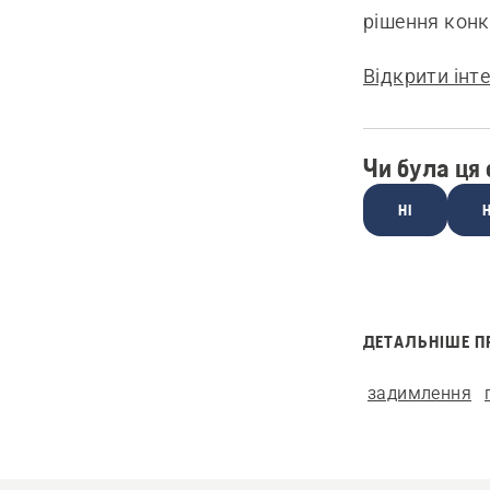
рішення конк
Відкрити інт
Чи була ця
НІ
Н
ДЕТАЛЬНІШЕ П
задимлення