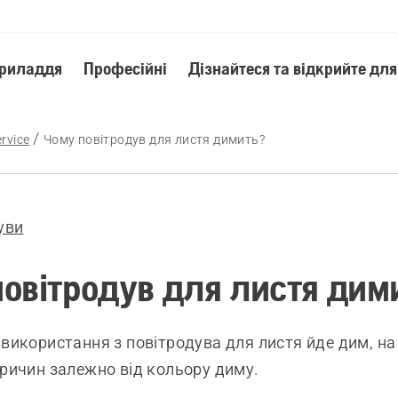
приладдя
Професійні
Дізнайтеся та відкрийте для
rvice
Чому повітродув для листя димить?
уви
овітродув для листя дим
 використання з повітродува для листя йде дим, на
причин залежно від кольору диму.