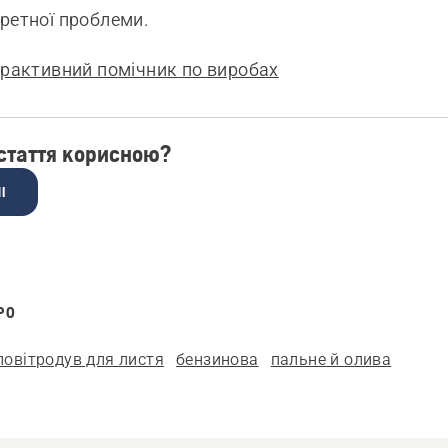
ретної проблеми.
ерактивний помічник по виробах
 стаття корисною?
І
РО
повітродув для листя
бензинова
пальне й олива