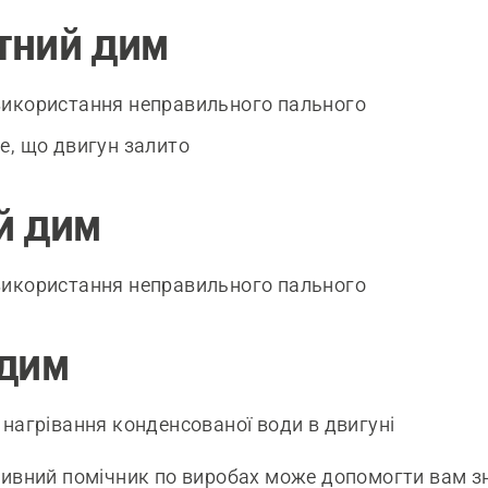
тний дим
використання неправильного пального
те, що двигун залито
й дим
використання неправильного пального
 дим
д нагрівання конденсованої води в двигуні
тивний помічник по виробах може допомогти вам з