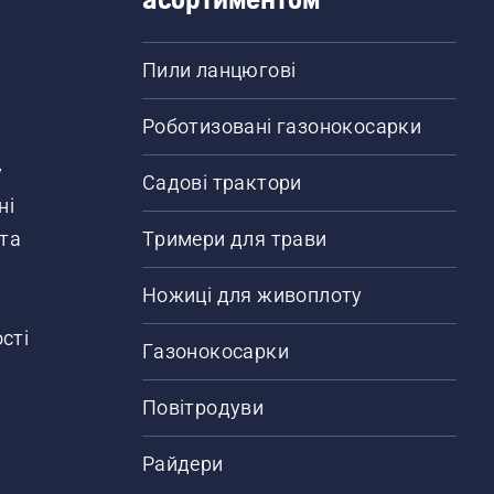
Пили ланцюгові
Роботизовані газонокосарки
у
Садові трактори
ні
 та
Тримери для трави
Ножиці для живоплоту
сті
Газонокосарки
Повітродуви
Райдери