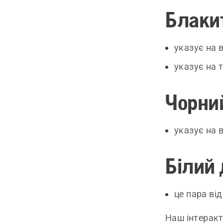
Блаки
указує на 
указує на 
Чорни
указує на 
Білий
це пара ві
Наш інтерак