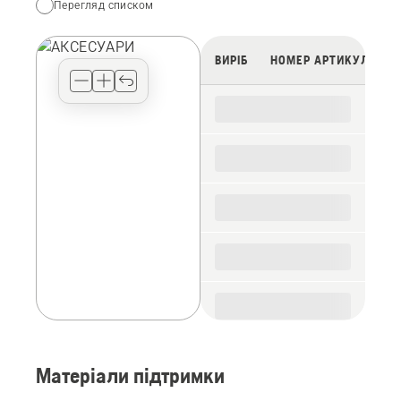
Перегляд списком
your
preferred
view
ВИРІБ
НОМЕР АРТИКУЛУ
type
for
the
spare
parts
Матеріали підтримки