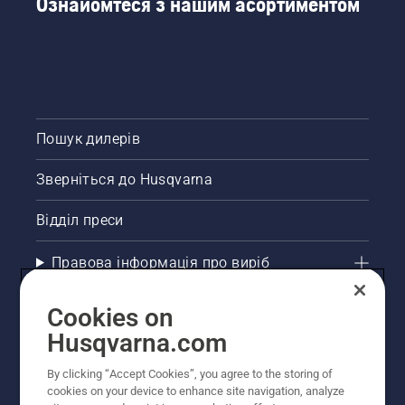
Ознайомтеся з нашим асортиментом
Пошук дилерів
Зверніться до Husqvarna
Відділ преси
Правова інформація про виріб
Інші сайти Husqvarna
Cookies on
Husqvarna.com
Рекомендовані інтернет-магазини
By clicking “Accept Cookies”, you agree to the storing of
cookies on your device to enhance site navigation, analyze