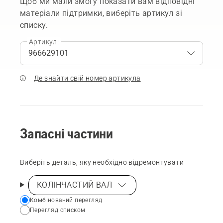
Щоб ми мали змогу показати вам відповідні
матеріали підтримки, виберіть артикул зі
списку.
Артикул:
Де знайти свій номер артикула
Запасні частини
Виберіть деталь, яку необхідно відремонтувати
КОЛІНЧАСТИЙ ВАЛ
Choose
Комбінований перегляд
Перегляд списком
your