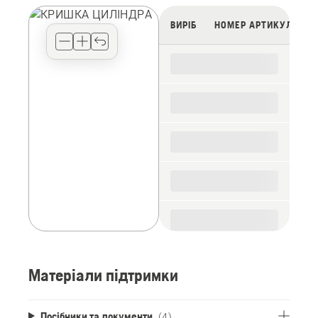
preferred
view
ВИРІБ
НОМЕР АРТИКУЛУ
type
for
the
spare
parts
Матеріали підтримки
Посібники та документи
(4)