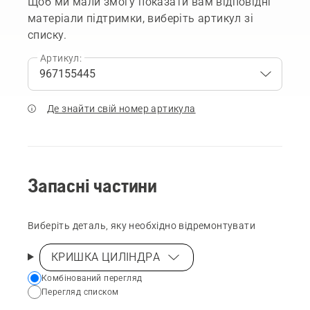
Щоб ми мали змогу показати вам відповідні
матеріали підтримки, виберіть артикул зі
списку.
Артикул:
Де знайти свій номер артикула
Запасні частини
Виберіть деталь, яку необхідно відремонтувати
КРИШКА ЦИЛІНДРА
Choose
Комбінований перегляд
Перегляд списком
your