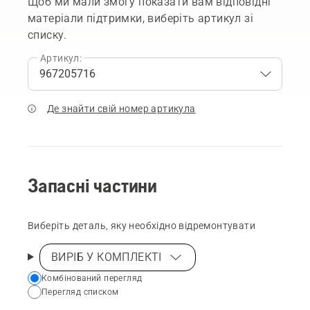
Щоб ми мали змогу показати вам відповідні
матеріали підтримки, виберіть артикул зі
списку.
Артикул:
Де знайти свій номер артикула
Запасні частини
Виберіть деталь, яку необхідно відремонтувати
ВИРІБ У КОМПЛЕКТІ
Choose
Комбінований перегляд
Перегляд списком
your