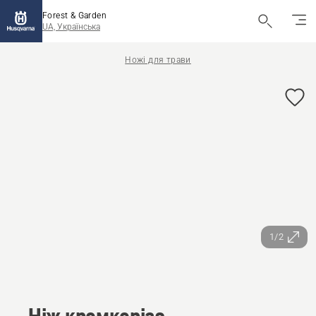
Forest & Garden
UA, Українська
Ножі для трави
1/2
Ніж кромкоріза