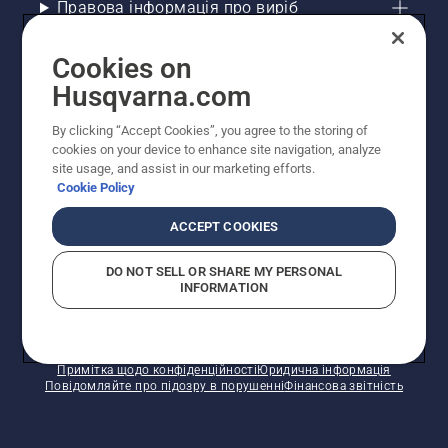
Правова інформація про виріб
Інші сайти Husqvarna
Cookies on
Husqvarna.com
Рекомендовані інтернет-магазини
By clicking “Accept Cookies”, you agree to the storing of
cookies on your device to enhance site navigation, analyze
site usage, and assist in our marketing efforts.
Cookie Policy
ACCEPT COOKIES
DO NOT SELL OR SHARE MY PERSONAL
INFORMATION
© Husqvarna AB (publ). Усі права захищено.
Зазначено рекомендовані роздрібні ціни.
Політика щодо файлів cookie
Умови використання
Примітка щодо конфіденційності
Юридична інформація
Повідомляйте про підозру в порушенні
Фінансова звітність