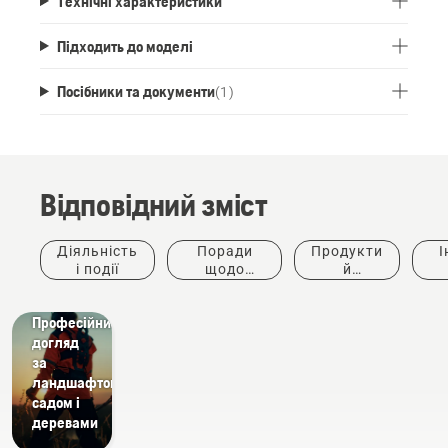
Технічні характеристики
Підходить до моделі
Посібники та документи
(
1
)
Відповідний зміст
Діяльність
Поради
Продукти
І
і події
щодо
й
придбання
інновації
ке
Вирішення
Професійний
догляд
за
ландшафтом,
садом і
деревами