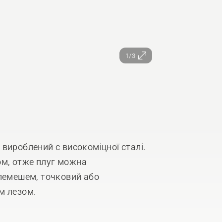
1/3
вироблений с високоміцної сталі.
м, отже плуг можна
 лемешем, точковий або
м лезом.