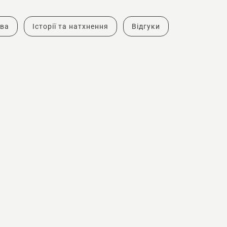
тва
Історії та натхнення
Відгуки