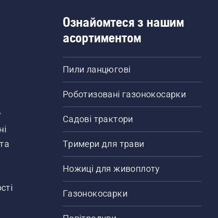
Ознайомтеся з нашим
асортиментом
Пили ланцюгові
Роботизовані газонокосарки
у
Садові трактори
ні
 та
Тримери для трави
Ножиці для живоплоту
сті
Газонокосарки