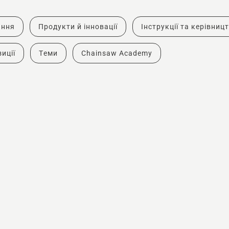
ання
Продукти й інновації
Інструкції та керівниц
иції
Теми
Chainsaw Academy