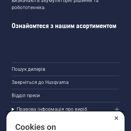
визначають акумуляторні рішення та
робототехніка.
Ознайомтеся з нашим асортиментом
Пошук дилерів
Зверніться до Husqvarna
Відділ преси
Правова інформація про виріб
Інші сайти Husqvarna
Cookies on