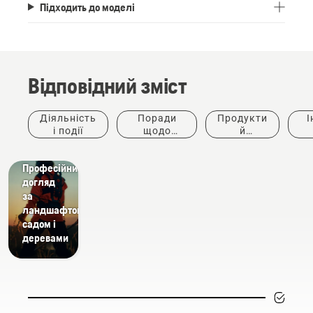
Підходить до моделі
Відповідний зміст
Діяльність
Поради
Продукти
І
і події
щодо
й
придбання
інновації
ке
Вирішення
Професійний
догляд
за
ландшафтом,
садом і
деревами