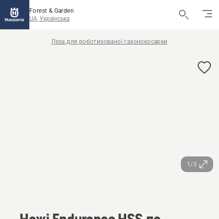
Forest & Garden
UA, Українська
Леза для роботизованої газонокосарки
1/3
Ножі Endurance HSS до