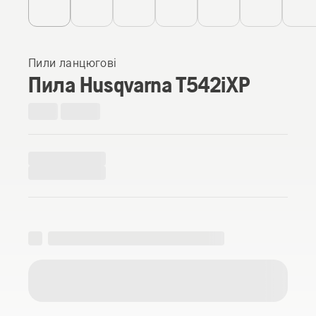
Пили ланцюгові
Пила Husqvarna T542iXP