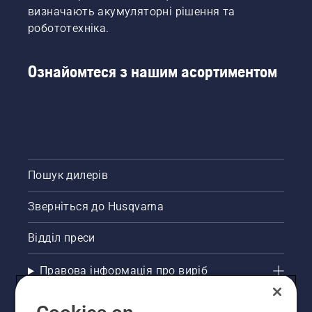
забезпечили
мають
визначають акумуляторні рішення та
вам
лише
робототехніка.
змогу
кваліфіковані
досягнути
спеціалісти.
найкращого
«Я
Ознайомтеся з нашим асортиментом
можливого
бачив
результату.
дуже
тяжкі
наслідки», –
говорить
він.
Пошук дилерів
Зверніться до Husqvarna
Відділ преси
Правова інформація про виріб
Інші сайти Husqvarna