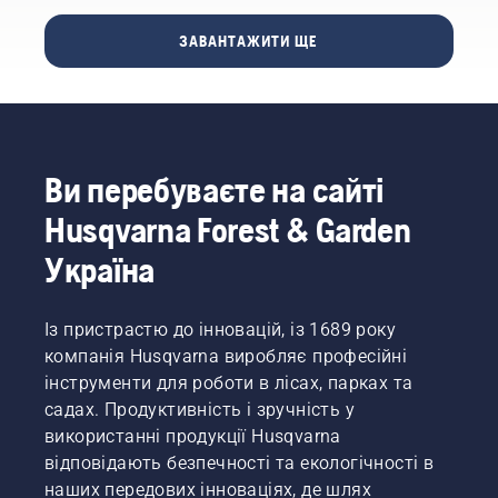
відбуваються
історія
вам
доволі
компанії,
вибрати
ЗАВАНТАЖИТИ ЩЕ
часто,
– у м.
належний
Вудман
Гускварна,
розмір і
Спейтс
Швеція.
тип
має
Напевно,
ланцюгової
великий
вам
пили.
досвід
цікаво
роботи
Ви перебуваєте на сайті
чому.
з
Що ж,
Husqvarna Forest & Garden
ланцюговою
почнемо
пилкою
з кінця.
Україна
в
Завдяки
складних
всім
умовах.
своїм
Із пристрастю до інновацій, із 1689 року
Розчищення
дослідженням
компанія Husqvarna виробляє професійні
ділянок
і
після
інструменти для роботи в лісах, парках та
розробкам
урагану –
садах. Продуктивність і зручність у
ми
небезпечна
використанні продукції Husqvarna
досягли
справа.
бажаної
відповідають безпечності та екологічності в
Займатися
мети –
наших передових інноваціях, де шлях
цим