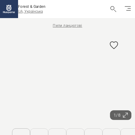
Forest & Garden
UA, Українська
Пили ланцюгові
1/8