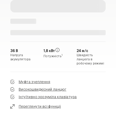
36 B
1,8 кВт
24 м/с
Напруга
Швидкість
1
Потужність
акумулятора
ланцюга в
робочому режимі
Муфта зчеплення
Високошвидкісний ланцюг
Інтуїтивно зрозуміла клавіатура
Переглянути всі функції