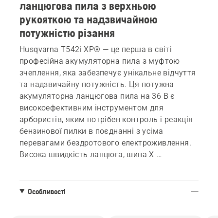
ланцюгова пила з верхньою
рукояткою та надзвичайною
потужністю різання
Husqvarna T542i XP® — це перша в світі
професійна акумуляторна пила з муфтою
зчеплення, яка забезпечує унікальне відчуття
та надзвичайну потужність. Ця потужна
акумуляторна ланцюгова пила на 36 В є
високоефективним інструментом для
арбористів, яким потрібен контроль і реакція
бензинової пилки в поєднанні з усіма
перевагами бездротового електроживлення.
Висока швидкість ланцюга, шина X-
PRECISION™ і ефективний ланцюг SP21G
забезпечують швидке та точне різання.
Особливості