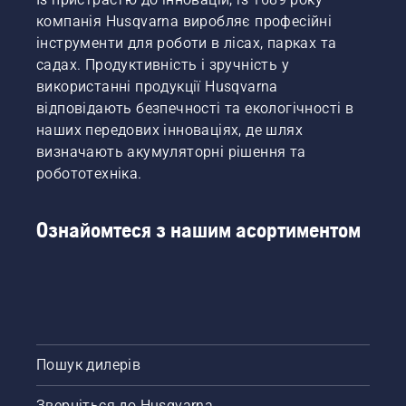
потреб клієнта.  Наш широкий асортимент 
компанія Husqvarna виробляє професійні
також включає 
професійні ланцюгові пили
 та 
інструменти для роботи в лісах, парках та
ланцюгові пили для лісоводів
.
садах. Продуктивність і зручність у
використанні продукції Husqvarna
відповідають безпечності та екологічності в
наших передових інноваціях, де шлях
визначають акумуляторні рішення та
робототехніка.
Ознайомтеся з нашим асортиментом
Пошук дилерів
Зверніться до Husqvarna