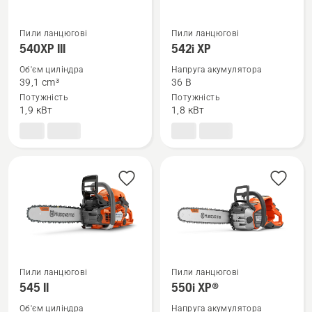
Пили ланцюгові
Пили ланцюгові
Переглянути
Переглянути
540XP III
542i XP
більше
більше
Об'єм циліндра
Напруга акумулятора
деталей
деталей
39,1 cm³
36 B
про
про
Потужність
Потужність
540XP
542i
1,9 кВт
1,8 кВт
III
XP
Пили ланцюгові
Пили ланцюгові
Переглянути
Переглянути
545 II
550i XP®
більше
більше
Об'єм циліндра
Напруга акумулятора