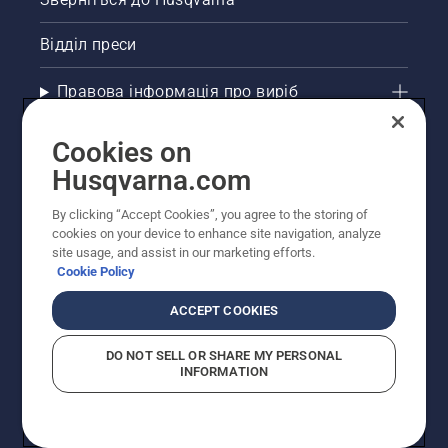
Відділ преси
Правова інформація про виріб
Інші сайти Husqvarna
Cookies on
Husqvarna.com
Рекомендовані інтернет-магазини
By clicking “Accept Cookies”, you agree to the storing of
cookies on your device to enhance site navigation, analyze
site usage, and assist in our marketing efforts.
Cookie Policy
ACCEPT COOKIES
DO NOT SELL OR SHARE MY PERSONAL
INFORMATION
© Husqvarna AB (publ). Усі права захищено.
Зазначено рекомендовані роздрібні ціни.
Політика щодо файлів cookie
Умови використання