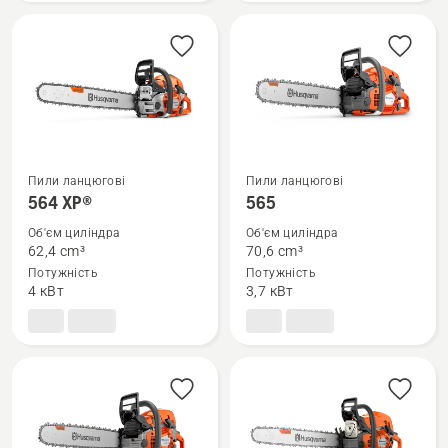
Пили ланцюгові
Пили ланцюгові
Переглянути
Переглянути
564 XP®
565
більше
більше
Об'єм циліндра
Об'єм циліндра
деталей
деталей
62,4 cm³
70,6 cm³
про
про
Потужність
Потужність
564 XP®
565
4 кВт
3,7 кВт