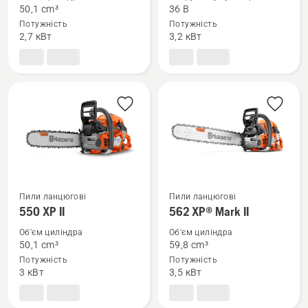
деталей
деталей
50,1 cm³
36 B
про
про
Потужність
Потужність
545 II
550i
2,7 кВт
3,2 кВт
XP®
Пили ланцюгові
Пили ланцюгові
Переглянути
Переглянути
550 XP II
562 XP® Mark II
більше
більше
Об'єм циліндра
Об'єм циліндра
деталей
деталей
50,1 cm³
59,8 cm³
про
про
Потужність
Потужність
550 XP
562 XP®
3 кВт
3,5 кВт
II
Mark
II