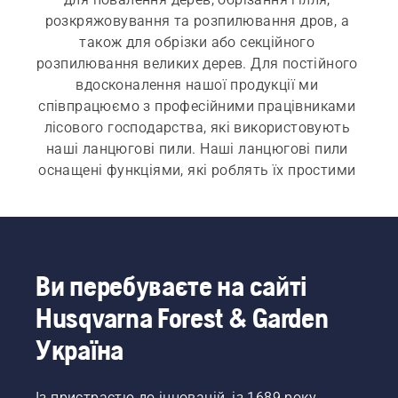
розкряжовування та розпилювання дров, а 
також для обрізки або секційного 
розпилювання великих дерев. Для постійного 
вдосконалення нашої продукції ми 
співпрацюємо з професійними працівниками 
лісового господарства, які використовують 
наші ланцюгові пили. Наші ланцюгові пили 
оснащені функціями, які роблять їх простими 
у використанні, надійними та міцними, 
водночас забезпечуючи потужність для 
відмінної продуктивності в будь-який час.
Для наших 
електричних і акумуляторних
, 
Ви перебуваєте на сайті
а також 
бензинових ланцюгових пил
 швидкий 
Husqvarna Forest & Garden
і простий запуск є обов’язковою 
характеристикою. Кожна ланцюгова пила 
Україна
запускається натисканням кнопки або легким 
потягуванням за шнур у залежності від 
Із пристрастю до інновацій, із 1689 року