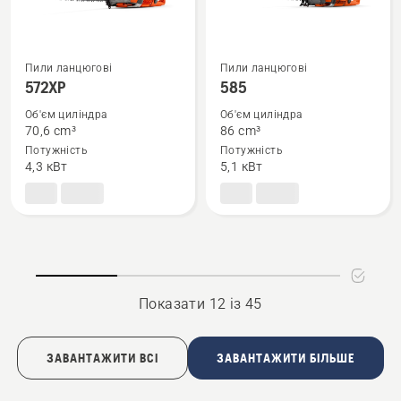
Пили ланцюгові
Пили ланцюгові
Переглянути
Переглянути
572XP
585
більше
більше
Об'єм циліндра
Об'єм циліндра
деталей
деталей
70,6 cm³
86 cm³
про
про
Потужність
Потужність
572XP
585
4,3 кВт
5,1 кВт
Показати 12 із 45
ЗАВАНТАЖИТИ ВСІ
ЗАВАНТАЖИТИ БІЛЬШЕ