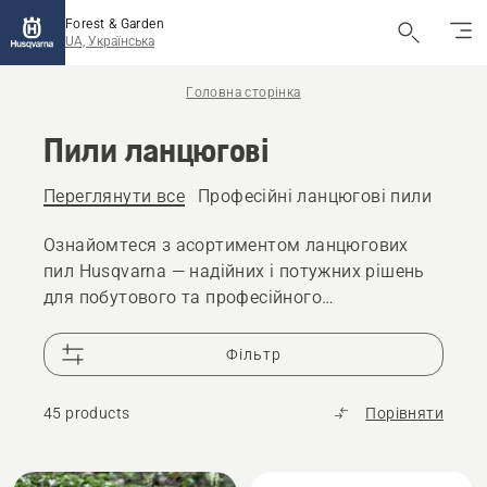
Forest & Garden
UA, Українська
Головна сторінка
Пили ланцюгові
Переглянути все
Професійні ланцюгові пили
Акум
Ознайомтеся з асортиментом ланцюгових
пил Husqvarna — надійних і потужних рішень
для побутового та професійного
використання. Наші ланцюгові пили
поєднують високу продуктивність, довговічні
Фільтр
двигуни та продуману ергономіку, що
забезпечує комфорт і контроль під час
45 products
Порівняти
роботи.
Кожна ланцюгова пила Husqvarna оснащена
сучасними системами безпеки та створена
Всі