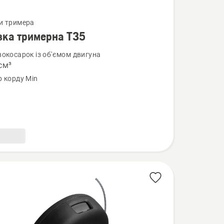
нути
и тримера
вка тримерна T35
вокосарок із об'ємом двигуна
см³
а
р корду Min
на
м