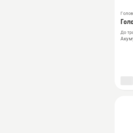
Перегл
Голов
більше
Гол
детале
До тр
про
Акум
Голов
триме
T25В