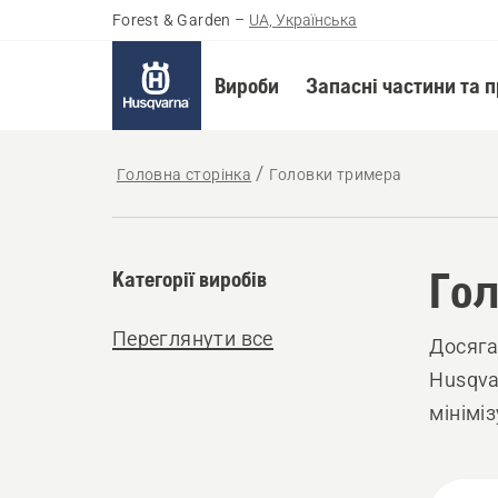
Forest & Garden
–
UA, Українська
Вироби
Запасні частини та 
Головна сторінка
Головки тримера
Гол
Категорії виробів
Переглянути все
Досяга
Husqva
мінімі
Всі