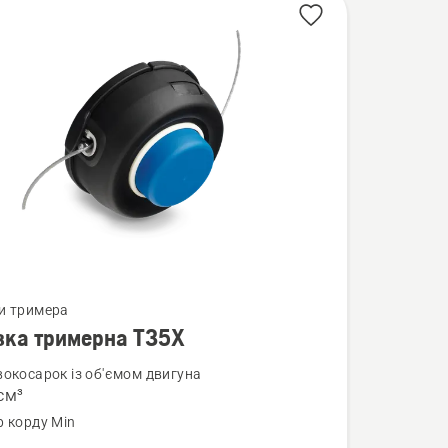
нути
и тримера
вка тримерна T35Х
вокосарок із об'ємом двигуна
см³
а
р корду Min
на
м