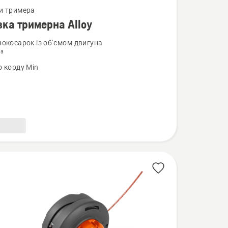
и тримера
вка тримерна Alloy
вокосарок із об'ємом двигуна
³
а
р корду Min
на