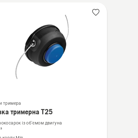
нути
и тримера
вка тримерна T25
вокосарок із об'ємом двигуна
³
а
р корду Min