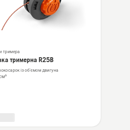
нути
и тримера
вка тримерна R25B
вокосарок із об'ємом двигуна
см³
а
на