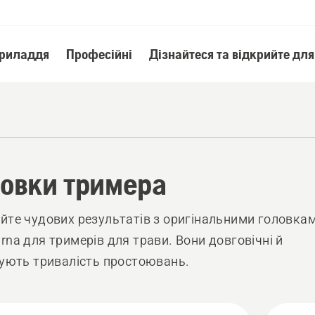
приладдя
Професійні
Дізнайтеся та відкрийте для
овки тримера
йте чудових результатів з оригінальними головка
rna для тримерів для трави. Вони довговічні й
зують тривалість простоювань.