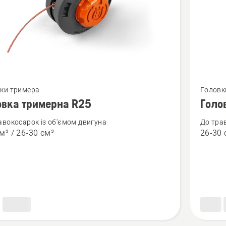
янути
Перегля
ки тримера
Головк
більше
овка тримерна R25
Голо
й
деталей
авокосарок із об'ємом двигуна
До тра
про
м³ / 26-30 см³
26-30 
ка
Головк
рна
тример
R25B