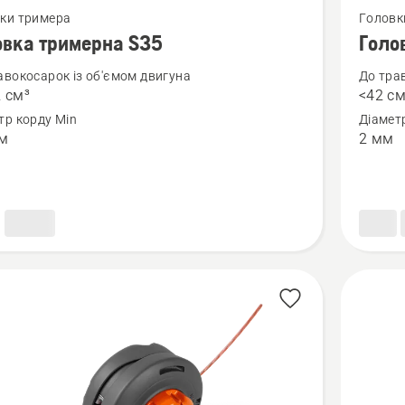
ки тримера
Головк
більше
овка тримерна S35
Голо
й
деталей
авокосарок із об'ємом двигуна
До тра
про
 см³
<42 см
ка
Головк
тр корду Min
Діамет
рна
тример
мм
2 мм
Alloy