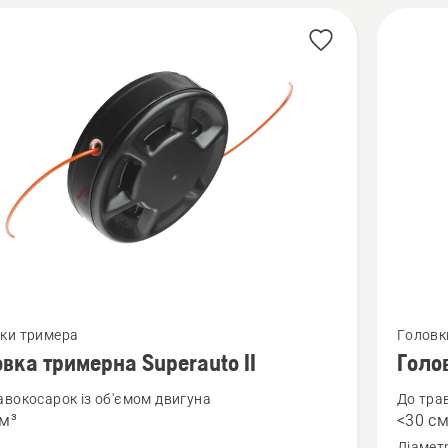
янути
Перегля
ки тримера
Головк
більше
вка тримерна Superauto II
Голо
й
деталей
авокосарок із об'ємом двигуна
До тра
про
см³
<30 см
ка
Головк
Діамет