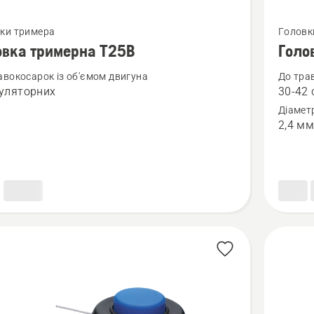
янути
Перегля
ки тримера
Головк
більше
овка тримерна T25В
Голо
й
деталей
авокосарок із об'ємом двигуна
До тра
про
уляторних
30-42 
ка
Головк
Діамет
рна
тример
2,4 м
T35