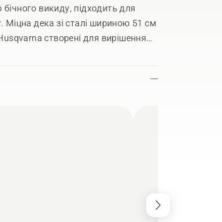
 бічного викиду, підходить для
. Міцна дека зі сталі шириною 51 см
 Husqvarna створені для вирішення
ргономічна рукоятка з м’яким
и роботі. Руків'я, що легко
 Ріжуче лезо розроблене таким
ля акуратного, професійного