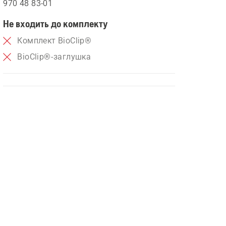
970 48 83‑01
Не входить до комплекту
Комплект BioClip®
BioClip®-заглушка