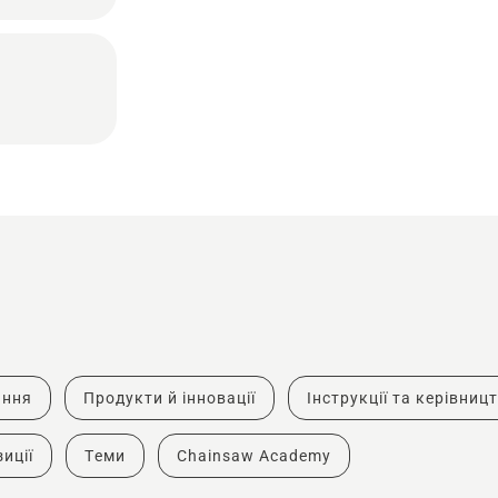
ання
Продукти й інновації
Інструкції та керівниц
иції
Теми
Chainsaw Academy