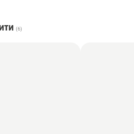
ити
(
6
)