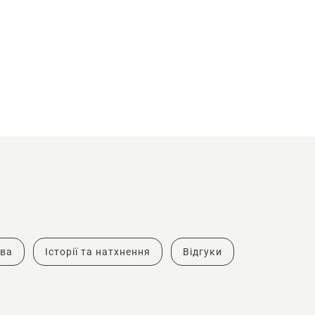
тва
Історії та натхнення
Відгуки