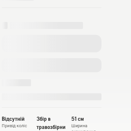
Відсутній
Збір в
51 см
Привід коліс
травозбірни
Ширина