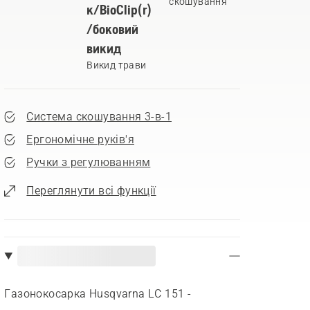
скошування
к/BioClip(r)
/боковий
викид
Викид трави
Система скошування 3-в-1
Ергономічне руків'я
Ручки з регулюванням
Переглянути всі функції
Газонокосарка Husqvarna LC 151 -