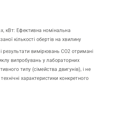
х, кВт
:
Ефективна номінальна
аної кількості обертів на хвилину
і результати вимірювань СО2 отримані
иклу випробувань у лабораторних
ивного типу (сімейства двигунів), і не
і технічні характеристики конкретного