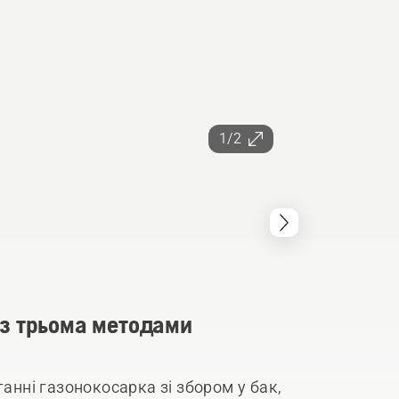
1/2
із трьома методами
танні газонокосарка зі збором у бак,