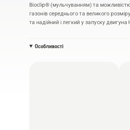
Bioclip® (мульчуванням) та можливістю
газонів середнього та великого розміру
та надійний і легкий у запуску двигуна
складних питань скошування, тоді як е
хватом забезпечує менше напруження пр
Особливості
складається, зручна конструкція ручки газу та легке регулювання висоти
скошування роблять роботу простішою.
чином, щоб залишати менше обрізків д
вигляду вашого газону.