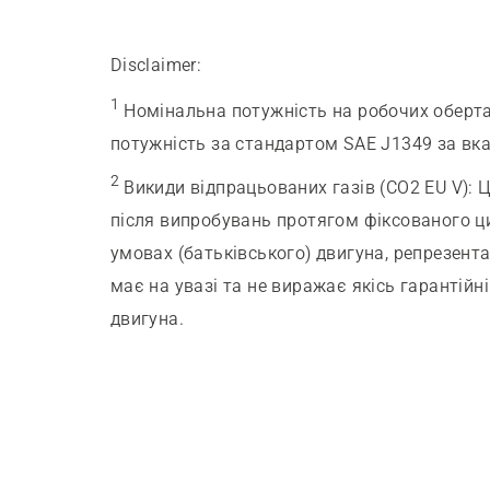
Disclaimer:
1
Номінальна потужність на робочих оберта
потужність за стандартом SAE J1349 за вказ
2
Викиди відпрацьованих газів (CO2 EU V)
:
Ц
після випробувань протягом фіксованого ц
умовах (батьківського) двигуна, репрезентат
має на увазі та не виражає якісь гарантійн
двигуна.