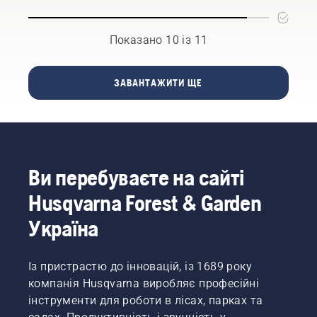
активної
вашому
доведеться
діяльності
саду,
частіше.
в саду,
яке
Передбачено
Показано 10 із 11
щоб
ідеально
два
газон не
підходить
способи
зношувався?
для
зливання
ЗАВАНТАЖИТИ ЩЕ
Це
спокійного
оливи, і
взагалі
або
обидва
можливо?
активного
показано
Ми
відпочинку
в цьому
стали
з
відео.
найкращими
родиною
Ви перебуваєте на сайті
в цьому
і
бізнесі,
друзями –
Husqvarna Forest & Garden
щоб
саме
дізнатися
таким
Україна
відповіді
ви
на свої
хочете
запитання.
бачити
Із пристрастю до інновацій, із 1689 року
свій
компанія Husqvarna виробляє професійні
газон,
інструменти для роботи в лісах, парках та
чи не