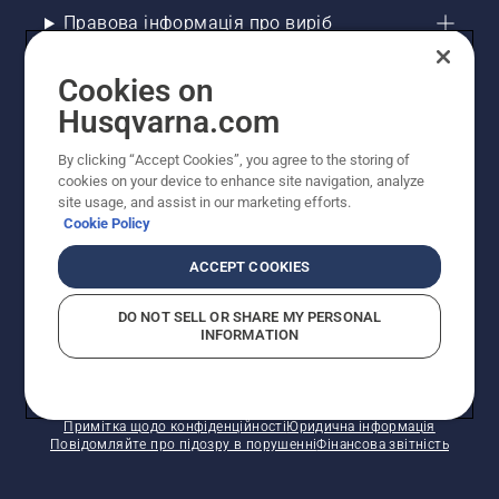
Правова інформація про виріб
Інші сайти Husqvarna
Cookies on
Husqvarna.com
Рекомендовані інтернет-магазини
By clicking “Accept Cookies”, you agree to the storing of
cookies on your device to enhance site navigation, analyze
site usage, and assist in our marketing efforts.
Cookie Policy
ACCEPT COOKIES
DO NOT SELL OR SHARE MY PERSONAL
INFORMATION
© Husqvarna AB (publ). Усі права захищено.
Зазначено рекомендовані роздрібні ціни.
Політика щодо файлів cookie
Умови використання
Примітка щодо конфіденційності
Юридична інформація
Повідомляйте про підозру в порушенні
Фінансова звітність