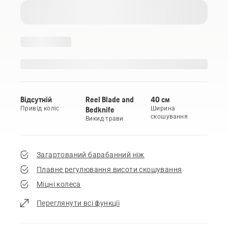
Відсутній
Reel Blade and
40 см
Привід коліс
Bedknife
Ширина
скошування
Викид трави
Загартований барабанний ніж
Плавне регулювання висоти скошування
Міцні колеса
Переглянути всі функції