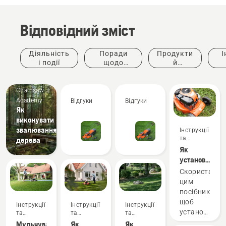
Відповідний зміст
Діяльність
Поради
Продукти
І
і події
щодо
й
придбання
інновації
ке
Chainsaw
Academy
Відгуки
Відгуки
Як
виконувати
звалювання
Інструкції
та
дерева
керівництва
Як
установити
комплект
Скористайте
для
цим
мульчування
посібником,
на
щоб
Інструкції
Інструкції
Інструкції
газонокосарк
установити
та
та
та
Husqvarna
керівництва
керівництва
керівництва
комплект
Мульчування
Як
Як